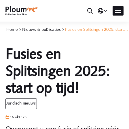
Home
Nieuws & publicaties
Fusies en Splitsingen 2025: start op tijd!
Fusies en
Splitsingen 2025:
start op tijd!
juridisch nieuws
16 okt '25
Overweegt u een fusie of splitsing vóór