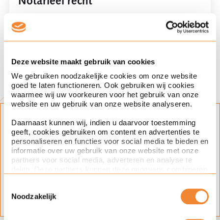
Notarieel recht
Deel dit artikel
Deze website maakt gebruik van cookies
We gebruiken noodzakelijke cookies om onze website
goed te laten functioneren. Ook gebruiken wij cookies
waarmee wij uw voorkeuren voor het gebruik van onze
website en uw gebruik van onze website analyseren.
Blijf op de hoogte
Daarnaast kunnen wij, indien u daarvoor toestemming
geeft, cookies gebruiken om content en advertenties te
personaliseren en functies voor social media te bieden en
Klik op het plusje en schrijf je in voor
informatie over uw gebruik van onze website met onze
updates over dit onderwerp.
partners voor social media, adverteren en analyse te
delen. Deze partners kunnen deze gegevens combineren
Expertise(s)
met andere informatie die u aan ze heeft verstrekt of die
Toestemmingsselectie
ze hebben verzameld op basis van uw gebruik van hun
notarieel recht
Noodzakelijk
services. Met de schuifknoppen in deze cookiebanner
kunt u aangeven of u bezwaar heeft tegen de inzet van
bepaalde cookies en/of toestemming geeft voor de inzet