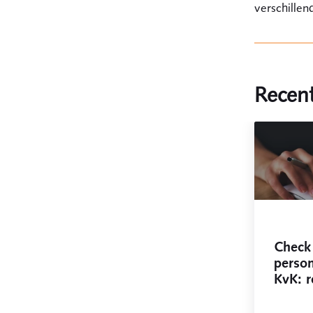
verschillen
Recent
Check
person
KvK: r
werkz