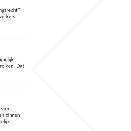
ngsrecht”
ewerkers
jpelijk
reiken. Dat
r van
en binnen
elijk