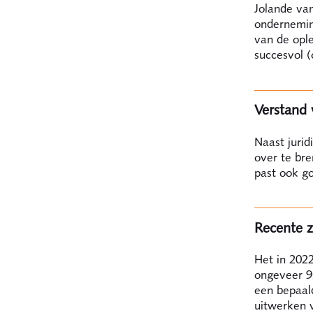
Jolande van
ondernemin
van de ople
succesvol 
Verstand 
Naast jurid
over te br
past ook g
Recente 
Het in 2022
ongeveer 95
een bepaald
uitwerken v