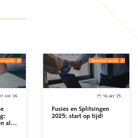
eel recht
notarieel recht
11 mrt '26
16 okt '25
ne
Fusies en Splitsingen
g:
2025: start op tijd!
n al