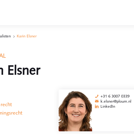
alisten
Karin Elsner
AL
n Elsner
+31 6 3007 0339
k.elsner@ploum.nl
 recht
LinkedIn
ingsrecht