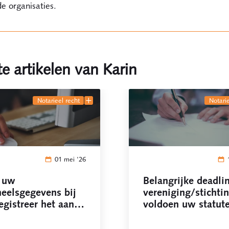
de organisaties.
e artikelen van Karin
notarieel recht
notari
01 mei '26
 uw
Belangrijke deadli
eelsgegevens bij
vereniging/stichtin
egistreer het aantal
voldoen uw statute
ame personen
aan de WBTR?