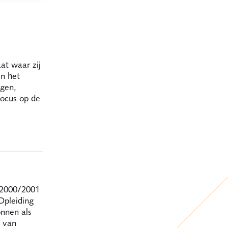
at waar zij
In het
ngen,
focus op de
n 2000/2001
Opleiding
onnen als
m van