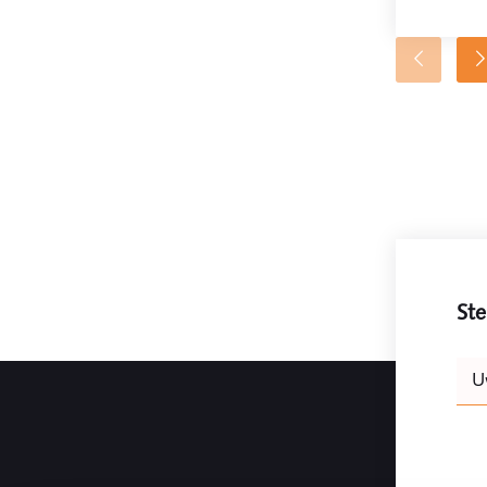
Ste
Leav
U
this
field
blank