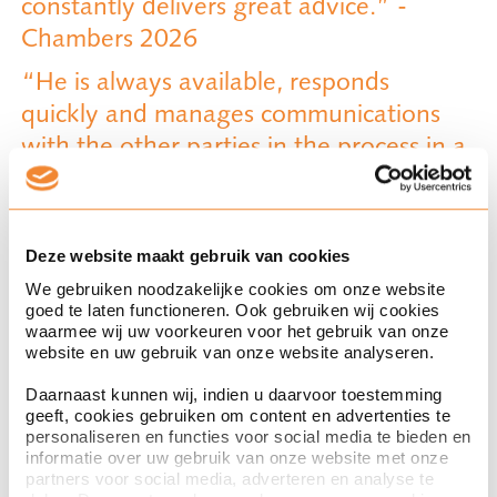
constantly delivers great advice.” -
Chambers 2026
“He is always available, responds
quickly and manages communications
with the other parties in the process in a
professional and considerate manner.” -
Chambers 2026
‘They were excellent at handling a very
Deze website maakt gebruik van cookies
difficult client’. – Legal 500 EMEA 2026
We gebruiken noodzakelijke cookies om onze website
goed te laten functioneren. Ook gebruiken wij cookies
‘Ploum’s commercial, corporate and
waarmee wij uw voorkeuren voor het gebruik van onze
website en uw gebruik van onze website analyseren.
M&A team brings a wonderful blend of
legal precision and commercial instinct
Daarnaast kunnen wij, indien u daarvoor toestemming
geeft, cookies gebruiken om content en advertenties te
to every transaction.' – Legal 500
personaliseren en functies voor social media te bieden en
EMEA 2026
informatie over uw gebruik van onze website met onze
partners voor social media, adverteren en analyse te