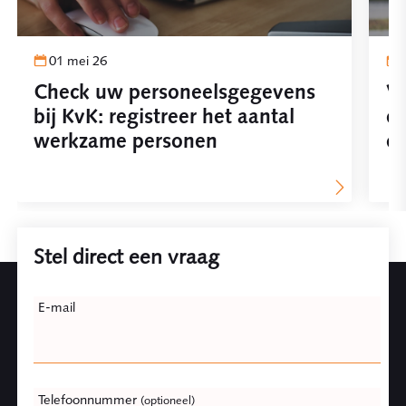
01 mei 26
Check uw personeelsgegevens
Vo
bij KvK: registreer het aantal
ee
werkzame personen
e
Stel direct een vraag
Leave
E-mail
this
field
blank
Telefoonnummer
(optioneel)