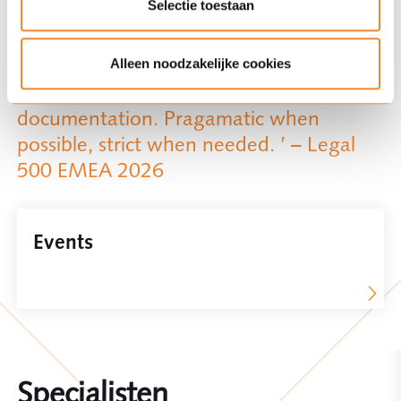
Selectie toestaan
‘Stephan Sluijters is always ahead of the
game and available. Great sparring
partner in M&A strategies and seamless
Alleen noodzakelijke cookies
execution of transaction
documentation. Pragamatic when
possible, strict when needed. ’ – Legal
500 EMEA 2026
Events
Specialisten