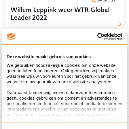
24 okt '22
Willem Leppink weer WTR Global
Leader 2022
intellectuele eigendom
ranking
Deze website maakt gebruik van cookies
We gebruiken noodzakelijke cookies om onze website
goed te laten functioneren. Ook gebruiken wij cookies
waarmee wij uw voorkeuren voor het gebruik van onze
07 okt '22
website en uw gebruik van onze website analyseren.
Sophie Schneiders in IP Stars 2022
Daarnaast kunnen wij, indien u daarvoor toestemming
geeft, cookies gebruiken om content en advertenties te
personaliseren en functies voor social media te bieden en
intellectuele eigendom
informatie over uw gebruik van onze website met onze
partners voor social media, adverteren en analyse te
ranking
delen. Deze partners kunnen deze gegevens combineren
met andere informatie die u aan ze heeft verstrekt of die