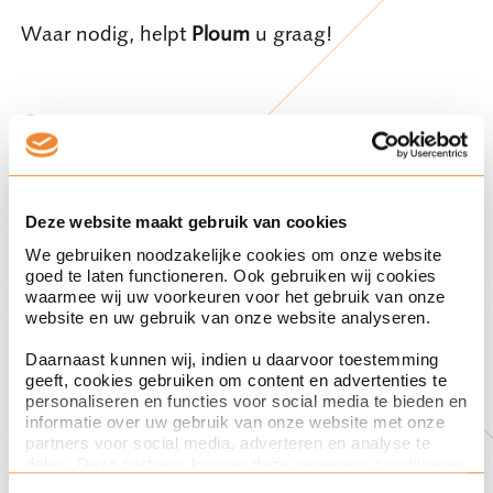
Waar nodig, helpt
Ploum
u graag!
Contact
Partner
Arjen van de Belt
Deze website maakt gebruik van cookies
We gebruiken noodzakelijke cookies om onze website
goed te laten functioneren. Ook gebruiken wij cookies
waarmee wij uw voorkeuren voor het gebruik van onze
website en uw gebruik van onze website analyseren.
Paralegal
Karin Elsner
Daarnaast kunnen wij, indien u daarvoor toestemming
geeft, cookies gebruiken om content en advertenties te
personaliseren en functies voor social media te bieden en
informatie over uw gebruik van onze website met onze
partners voor social media, adverteren en analyse te
delen. Deze partners kunnen deze gegevens combineren
Rechtsgebied
met andere informatie die u aan ze heeft verstrekt of die