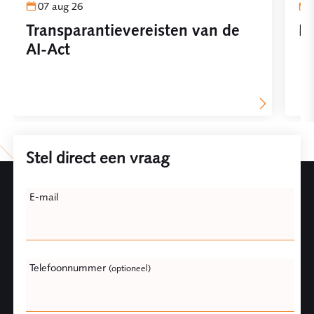
07 aug 26
Transparantievereisten van de
Pl
AI-Act
Stel direct een vraag
Leave
E-mail
this
field
blank
Telefoonnummer
(optioneel)