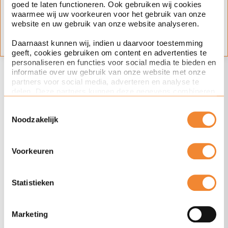
goed te laten functioneren. Ook gebruiken wij cookies
Onderwerp(en)
waarmee wij uw voorkeuren voor het gebruik van onze
website en uw gebruik van onze website analyseren.
beroepsaansprakelijkheid
bestuurdersaansprakelijkheid
Daarnaast kunnen wij, indien u daarvoor toestemming
geeft, cookies gebruiken om content en advertenties te
personaliseren en functies voor social media te bieden en
informatie over uw gebruik van onze website met onze
Ook interesse in deze
partners voor social media, adverteren en analyse te
delen. Deze partners kunnen deze gegevens combineren
artikelen?
met andere informatie die u aan ze heeft verstrekt of die
Toestemmingsselectie
ze hebben verzameld op basis van uw gebruik van hun
Noodzakelijk
services. Met de schuifknoppen in deze cookiebanner
kunt u aangeven of u bezwaar heeft tegen de inzet van
intellectuele eigendom
bepaalde cookies en/of toestemming geeft voor de inzet
van bepaalde cookies. Toestemming kunt u altijd weer
Voorkeuren
intrekken.
Via de knop Details tonen hieronder leest u meer over het
Statistieken
gebruik van cookies door Ploum. Verdere informatie over
hoe wij cookies gebruiken en uw rechten vindt u in onze
cookieverklaring
.
Marketing
30 jul 26