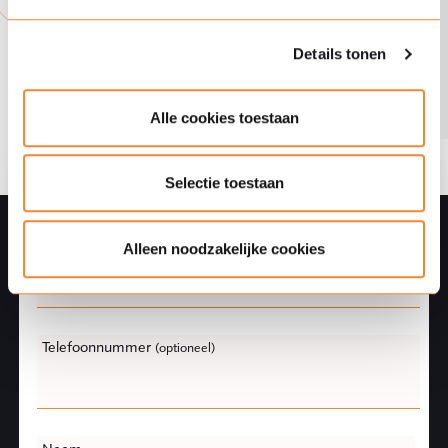
Ploum in IP Stars 2026
In
be
Details tonen
on
Alle cookies toestaan
Selectie toestaan
Stel direct een vraag
Leave
E-mail
this
Alleen noodzakelijke cookies
field
blank
Telefoonnummer
(optioneel)