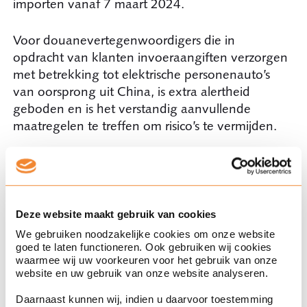
importen vanaf 7 maart 2024.
Voor douanevertegenwoordigers die in
opdracht van klanten invoeraangiften verzorgen
met betrekking tot elektrische personenauto’s
van oorsprong uit China, is extra alertheid
geboden en is het verstandig aanvullende
maatregelen te treffen om risico’s te vermijden.
Bij vragen kunt u contact
opnemen
Deze website maakt gebruik van cookies
Mocht u naar aanleiding van bovenstaande
We gebruiken noodzakelijke cookies om onze website
informatie vragen hebben, dan kunt u uiteraard
goed te laten functioneren. Ook gebruiken wij cookies
waarmee wij uw voorkeuren voor het gebruik van onze
contact met ons opnemen (
j.biermasz@ploum.nl
website en uw gebruik van onze website analyseren.
en/of
a.wolkers@ploum.nl
). Ploum’s team
Douane, Handel en Logistiek adviseert
Daarnaast kunnen wij, indien u daarvoor toestemming