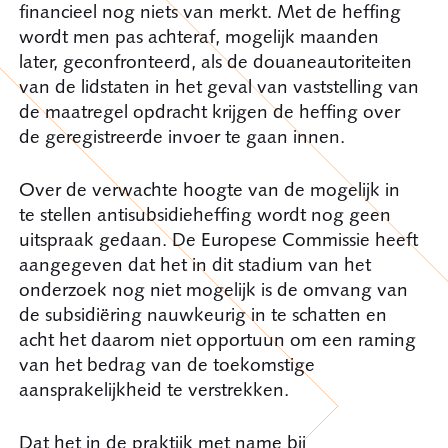
financieel nog niets van merkt. Met de heffing
wordt men pas achteraf, mogelijk maanden
later, geconfronteerd, als de douaneautoriteiten
van de lidstaten in het geval van vaststelling van
de maatregel opdracht krijgen de heffing over
de geregistreerde invoer te gaan innen.
Over de verwachte hoogte van de mogelijk in
te stellen antisubsidieheffing wordt nog geen
uitspraak gedaan. De Europese Commissie heeft
aangegeven dat het in dit stadium van het
onderzoek nog niet mogelijk is de omvang van
de subsidiëring nauwkeurig in te schatten en
acht het daarom niet opportuun om een raming
van het bedrag van de toekomstige
aansprakelijkheid te verstrekken.
Dat het in de praktijk met name bij