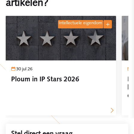
artikelen?
intellectuele eigendom
30 jul 26
Ploum in IP Stars 2026
In
be
on
Stel direct een vraag