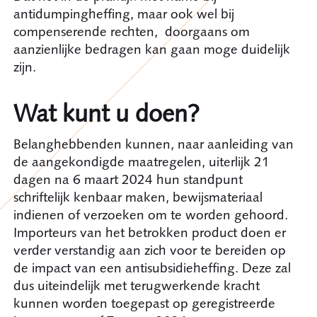
antidumpingheffing, maar ook wel bij
compenserende rechten, doorgaans om
aanzienlijke bedragen kan gaan moge duidelijk
zijn.
Wat kunt u doen?
Belanghebbenden kunnen, naar aanleiding van
de aangekondigde maatregelen, uiterlijk 21
dagen na 6 maart 2024 hun standpunt
schriftelijk kenbaar maken, bewijsmateriaal
indienen of verzoeken om te worden gehoord.
Importeurs van het betrokken product doen er
verder verstandig aan zich voor te bereiden op
de impact van een antisubsidieheffing. Deze zal
dus uiteindelijk met terugwerkende kracht
kunnen worden toegepast op geregistreerde