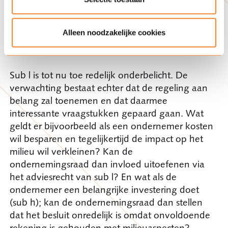
wanneer een maatregel kwalificeert als
belangrijk in de zin van artikel 25 WOR, zodat
Alleen noodzakelijke cookies
sub l op deze manier beter betrokken kan
worden in medezeggenschapstrajecten.
Sub l is tot nu toe redelijk onderbelicht. De
verwachting bestaat echter dat de regeling aan
belang zal toenemen en dat daarmee
interessante vraagstukken gepaard gaan. Wat
geldt er bijvoorbeeld als een ondernemer kosten
wil besparen en tegelijkertijd de impact op het
milieu wil verkleinen? Kan de
ondernemingsraad dan invloed uitoefenen via
het adviesrecht van sub l? En wat als de
ondernemer een belangrijke investering doet
(sub h); kan de ondernemingsraad dan stellen
dat het besluit onredelijk is omdat onvoldoende
rekening is gehouden met milieuaspecten?