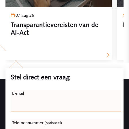
07 aug 26
Transparantievereisten van de
Pl
AI-Act
Stel direct een vraag
Leave
E-mail
this
field
blank
Telefoonnummer
(optioneel)