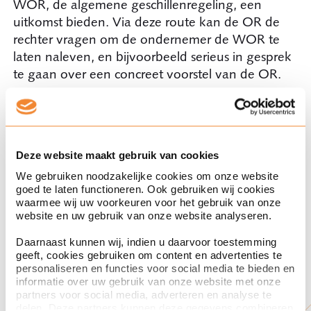
WOR, de algemene geschillenregeling, een
uitkomst bieden. Via deze route kan de OR de
rechter vragen om de ondernemer de WOR te
laten naleven, en bijvoorbeeld serieus in gesprek
te gaan over een concreet voorstel van de OR.
Adviesrecht ondernemingsraad
De ondernemingsraad heeft daarnaast een
Deze website maakt gebruik van cookies
adviesrecht bij een voornemen tot een
We gebruiken noodzakelijke cookies om onze website
belangrijke maatregel voor de zorg van de
goed te laten functioneren. Ook gebruiken wij cookies
onderneming voor het milieu (artikel 25 lid 1,
waarmee wij uw voorkeuren voor het gebruik van onze
sub l WOR). Hieronder wordt ook verstaan het
website en uw gebruik van onze website analyseren.
invoeren of wijzigen van een beleidsmatige,
Daarnaast kunnen wij, indien u daarvoor toestemming
organisatorische en administratieve voorziening
geeft, cookies gebruiken om content en advertenties te
die te maken heeft met het milieu. Concreet kan
personaliseren en functies voor social media te bieden en
informatie over uw gebruik van onze website met onze
dit aan de orde zijn als een ondernemer van
partners voor social media, adverteren en analyse te
plan is de bedrijfsruimte te verduurzamen, een
delen. Deze partners kunnen deze gegevens combineren