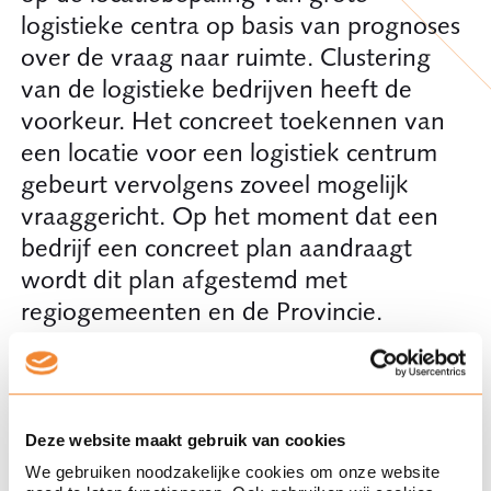
logistieke centra op basis van prognoses
over de vraag naar ruimte. Clustering
van de logistieke bedrijven heeft de
voorkeur. Het concreet toekennen van
een locatie voor een logistiek centrum
gebeurt vervolgens zoveel mogelijk
vraaggericht. Op het moment dat een
bedrijf een concreet plan aandraagt
wordt dit plan afgestemd met
regiogemeenten en de Provincie.
Vervolgens kan de gemeente een
ruimtelijke procedure starten om de
ontwikkeling te realiseren. De provincie
Noord-Brabant doet tevens onderzoek
Deze website maakt gebruik van cookies
naar brownfield locaties en heeft reeds
We gebruiken noodzakelijke cookies om onze website