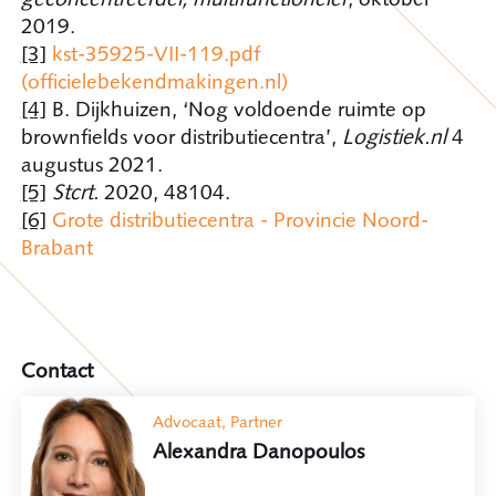
2019.
[3]
kst-35925-VII-119.pdf
(officielebekendmakingen.nl)
[4]
B. Dijkhuizen, ‘Nog voldoende ruimte op
brownfields voor distributiecentra’,
Logistiek.nl
4
augustus 2021.
[5]
Stcrt.
2020, 48104.
[6]
Grote distributiecentra - Provincie Noord-
Brabant
Contact
Advocaat, Partner
Alexandra Danopoulos