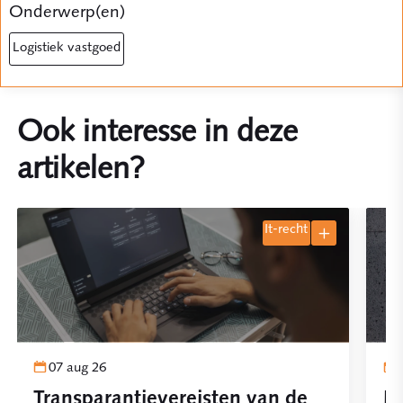
Onderwerp(en)
logistiek vastgoed
Ook interesse in deze
artikelen?
it-recht
07 aug 26
Transparantievereisten van de
Pl