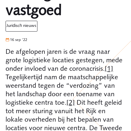
vastgoed
juridisch nieuws
16 sep '22
De afgelopen jaren is de vraag naar
grote logistieke locaties gestegen, mede
onder invloed van de coronacrisis.
[1]
Tegelijkertijd nam de maatschappelijke
weerstand tegen de “verdozing” van
het landschap door een toename van
logistieke centra toe.
[2]
Dit heeft geleid
tot meer sturing vanuit het Rijk en
lokale overheden bij het bepalen van
locaties voor nieuwe centra. De Tweede