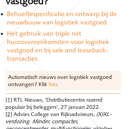
vastgoed?
Behoeftespecificatie en ontwerp bij de
nieuwbouw van logistiek vastgoed
Het gebruik van triple net
huurovereenkomsten voor logistiek
vastgoed en bij sale and leaseback-
transacties
Automatisch nieuws over logistiek vastgoed
ontvangen? Klik
hier
.
[1]
RTL Nieuws, ‘Distributiecentra razend
populair bij beleggers’, 27 januari 2022.
[2]
Advies College van Rijksadviseurs,
(X)XL-
verdozing. Minder, compacter,
geconcentreerder, multifunctioneler
, oktober