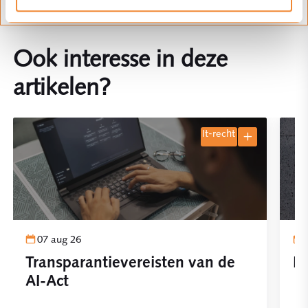
Ook interesse in deze
artikelen?
it-recht
07 aug 26
Transparantievereisten van de
Pl
AI-Act