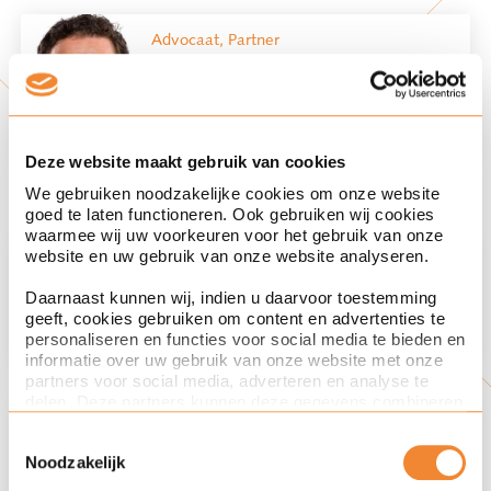
Advocaat, Partner
Stephan Sluijters
Deze website maakt gebruik van cookies
We gebruiken noodzakelijke cookies om onze website
Andere betrokken specialisten
goed te laten functioneren. Ook gebruiken wij cookies
waarmee wij uw voorkeuren voor het gebruik van onze
Advocaat
Rechtsgebied
website en uw gebruik van onze website analyseren.
Ondernemingsrecht
Sophie de Clercq
Daarnaast kunnen wij, indien u daarvoor toestemming
geeft, cookies gebruiken om content en advertenties te
personaliseren en functies voor social media te bieden en
informatie over uw gebruik van onze website met onze
partners voor social media, adverteren en analyse te
delen. Deze partners kunnen deze gegevens combineren
Rechtsgebied
met andere informatie die u aan ze heeft verstrekt of die
Fusies en Overnames
Toestemmingsselectie
ze hebben verzameld op basis van uw gebruik van hun
Noodzakelijk
services. Met de schuifknoppen in deze cookiebanner
kunt u aangeven of u bezwaar heeft tegen de inzet van