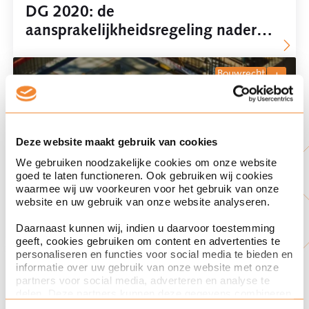
DG 2020: de
aansprakelijkheidsregeling nader
beschouwd
bouwrecht
wet kwaliteitsborging voo
Deze website maakt gebruik van cookies
We gebruiken noodzakelijke cookies om onze website
goed te laten functioneren. Ook gebruiken wij cookies
24 apr '20
waarmee wij uw voorkeuren voor het gebruik van onze
Wet Kwaliteitsborging voor het
website en uw gebruik van onze website analyseren.
Bouwen uitgesteld
Daarnaast kunnen wij, indien u daarvoor toestemming
geeft, cookies gebruiken om content en advertenties te
personaliseren en functies voor social media te bieden en
bouwrecht
informatie over uw gebruik van onze website met onze
partners voor social media, adverteren en analyse te
bouwrecht
delen. Deze partners kunnen deze gegevens combineren
met andere informatie die u aan ze heeft verstrekt of die