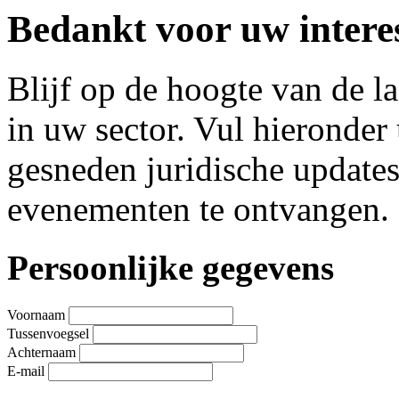
Bedankt voor uw interes
Blijf op de hoogte van de l
in uw sector. Vul hieronde
gesneden juridische update
evenementen te ontvangen.
Leave
Persoonlijke gegevens
this
field
blank
Voornaam
Tussenvoegsel
Achternaam
E-mail