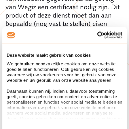
van Wegiz een certificaat nodig zijn. Dit
product of deze dienst moet dan aan
bepaalde (nog vast te stellen) eisen
voldoen die worden gesteld (bijv. die
volgen uit een nieuwe NEN-norm). Uit
het certificaat dat hiermee kan worden
Deze website maakt gebruik van cookies
verkregen moet blijken dat het product
We gebruiken noodzakelijke cookies om onze website
of de dienst aan die eisen voldoet. Het
goed te laten functioneren. Ook gebruiken wij cookies
is al duidelijk dat voor ieder type
waarmee wij uw voorkeuren voor het gebruik van onze
website en uw gebruik van onze website analyseren.
gegevensuitwisseling een apart
certificaat nodig zal zijn, omdat
per
Daarnaast kunnen wij, indien u daarvoor toestemming
geeft, cookies gebruiken om content en advertenties te
uitwisseling een norm
wordt opgesteld.
personaliseren en functies voor social media te bieden en
Het is daarom belangrijk dat
informatie over uw gebruik van onze website met onze
partners voor social media, adverteren en analyse te
zorgaanbieders en softwareleveranciers
delen. Deze partners kunnen deze gegevens combineren
zich hiervan bewust zijn.
met andere informatie die u aan ze heeft verstrekt of die
Toestemmingsselectie