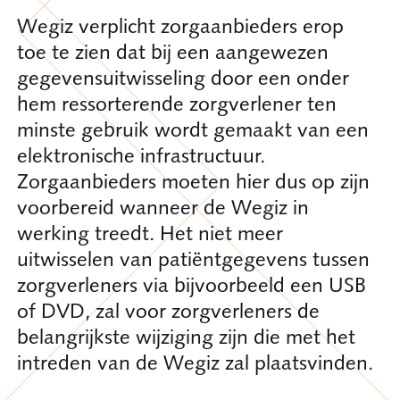
Wegiz verplicht zorgaanbieders erop
toe te zien dat bij een aangewezen
gegevensuitwisseling door een onder
hem ressorterende zorgverlener ten
minste gebruik wordt gemaakt van een
elektronische infrastructuur.
Zorgaanbieders moeten hier dus op zijn
voorbereid wanneer de Wegiz in
werking treedt. Het niet meer
uitwisselen van patiëntgegevens tussen
zorgverleners via bijvoorbeeld een USB
of DVD, zal voor zorgverleners de
belangrijkste wijziging zijn die met het
intreden van de Wegiz zal plaatsvinden.