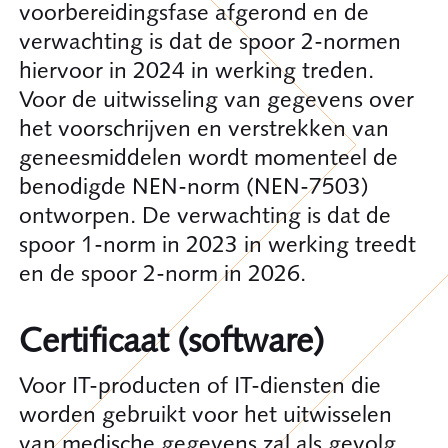
voorbereidingsfase afgerond en de
verwachting is dat de spoor 2-normen
hiervoor in 2024 in werking treden.
Voor de uitwisseling van gegevens over
het voorschrijven en verstrekken van
geneesmiddelen wordt momenteel de
benodigde NEN-norm (NEN-7503)
ontworpen. De verwachting is dat de
spoor 1-norm in 2023 in werking treedt
en de spoor 2-norm in 2026.
Certificaat (software)
Voor IT-producten of IT-diensten die
worden gebruikt voor het uitwisselen
van medische gegevens zal als gevolg