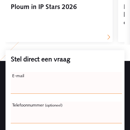
Ploum in IP Stars 2026
In
be
on
Stel direct een vraag
Leave
E-mail
this
field
blank
Telefoonnummer
(optioneel)