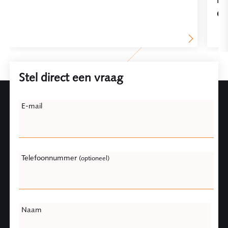
on
Stel direct een vraag
Leave
E-mail
this
field
blank
Telefoonnummer
(optioneel)
Naam