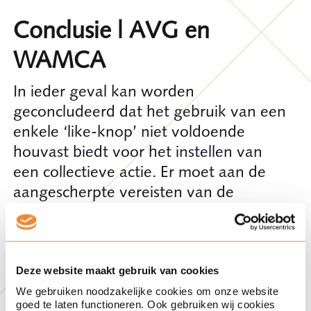
Conclusie | AVG en
WAMCA
In ieder geval kan worden
geconcludeerd dat het gebruik van een
enkele ‘like-knop’ niet voldoende
houvast biedt voor het instellen van
een collectieve actie. Er moet aan de
aangescherpte vereisten van de
WAMCA worden voldaan. Een
interessant onderwerp van discussie is
nog wel of artikel 80 AVG in de weg
staat aan een collectieve vordering tot
Deze website maakt gebruik van cookies
schadevergoeding (op basis van de
We gebruiken noodzakelijke cookies om onze website
goed te laten functioneren. Ook gebruiken wij cookies