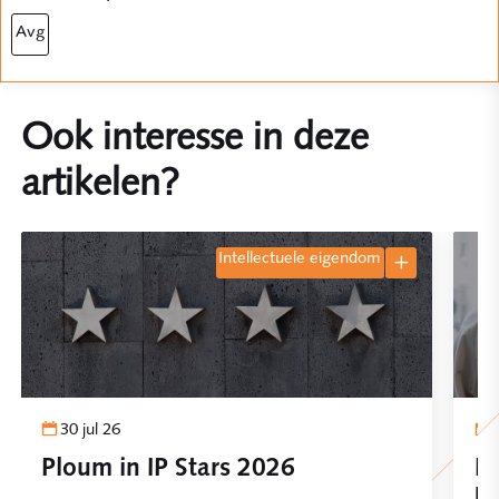
avg
Ook interesse in deze
artikelen?
intellectuele eigendom
30 jul 26
Ploum in IP Stars 2026
In
be