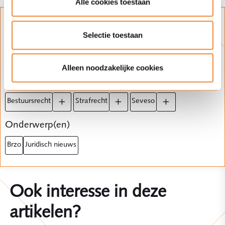
Alle cookies toestaan
Blijf op de hoogte
Selectie toestaan
Klik op het plusje en schrijf je in voor
updates over dit onderwerp.
Alleen noodzakelijke cookies
Expertise(s)
bestuursrecht
strafrecht
seveso
Onderwerp(en)
brzo
juridisch nieuws
Ook interesse in deze
artikelen?