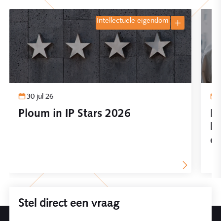
intellectuele eigendom
30 jul 26
Ploum in IP Stars 2026
In
be
on
Stel direct een vraag
Leave