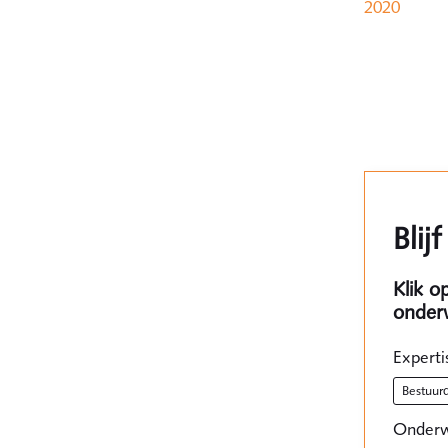
2020
Blij
Klik o
onder
Experti
bestuu
Onderw