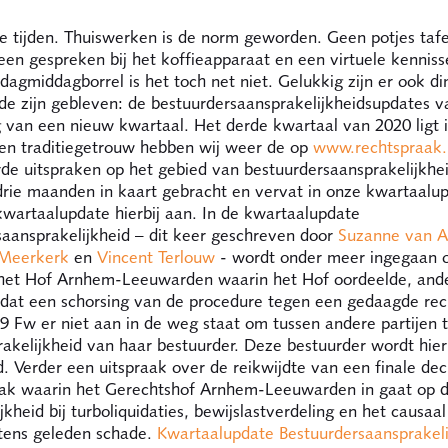
re tijden. Thuiswerken is de norm geworden. Geen potjes taf
geen gespreken bij het koffieapparaat en een virtuele kenniss
ijdagmiddagborrel is het toch net niet. Gelukkig zijn er ook d
fde zijn gebleven: de bestuurdersaansprakelijkheidsupdates 
g van een nieuw kwartaal. Het derde kwartaal van 2020 ligt 
 en traditiegetrouw hebben wij weer de op
www.rechtspraak.
rde uitspraken op het gebied van bestuurdersaansprakelijkhe
drie maanden in kaart gebracht en vervat in onze kwartaalup
kwartaalupdate hierbij aan. In de kwartaalupdate
saansprakelijkheid – dit keer geschreven door
Suzanne van A
 Meerkerk
en
Vincent Terlouw
- wordt onder meer ingegaan 
 het Hof Arnhem-Leeuwarden waarin het Hof oordeelde, and
 dat een schorsing van de procedure tegen een gedaagde re
29 Fw er niet aan in de weg staat om tussen andere partijen 
akelijkheid van haar bestuurder. Deze bestuurder wordt hie
. Verder een uitspraak over de reikwijdte van een finale de
aak waarin het Gerechtshof Arnhem-Leeuwarden in gaat op 
jkheid bij turboliquidaties, bewijslastverdeling en het causaa
tens geleden schade.
Kwartaalupdate Bestuurdersaansprakel