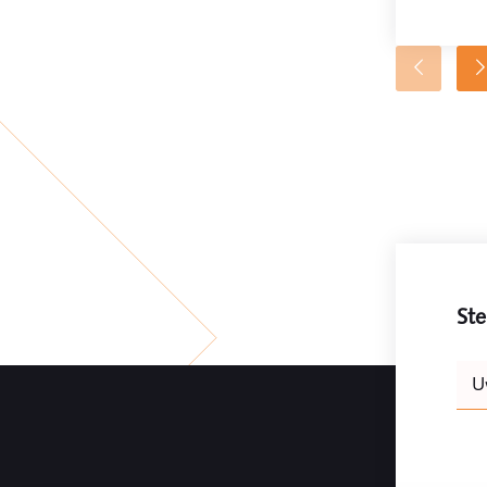
Ste
Leav
U
this
field
blank