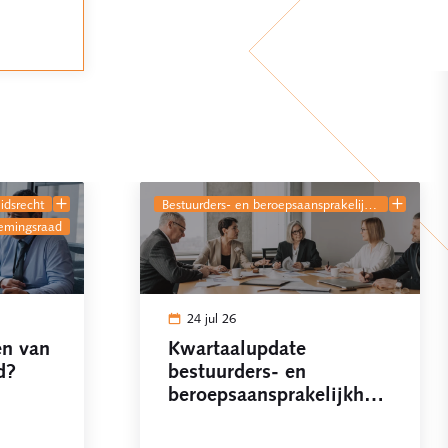
eidsrecht
bestuurders- en beroepsaansprakelijkheid
nemingsraad
24 jul 26
en van
Kwartaalupdate
d?
bestuurders- en
beroepsaansprakelijkheid
niet!
Q2 2026