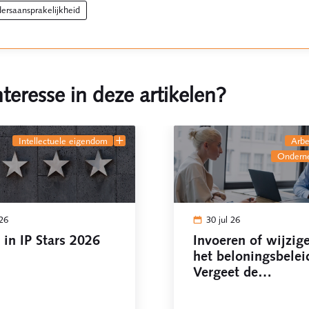
rdersaansprakelijkheid
teresse in deze artikelen?
intellectuele eigendom
arb
onder
 26
30 jul 26
in IP Stars 2026
Invoeren of wijzig
het beloningsbelei
Vergeet de
ondernemingsraad 