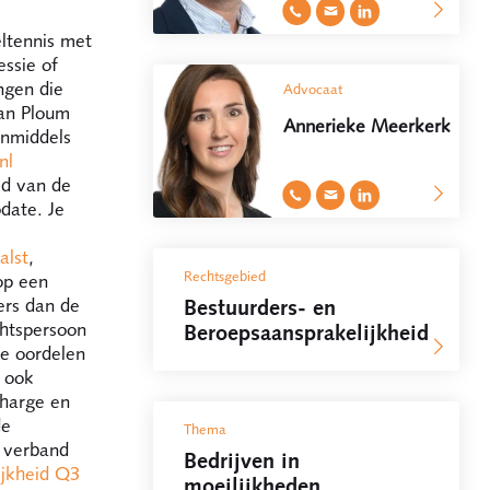
eltennis met
essie of
ingen die
Advocaat
van Ploum
Annerieke Meerkerk
inmiddels
nl
id van de
date. Je
alst
,
Rechtsgebied
op een
Bestuurders- en
ers dan de
chtspersoon
Beroepsaansprakelijkheid
te oordelen
r ook
charge en
de
Thema
l verband
Bedrijven in
ijkheid Q3
moeilijkheden