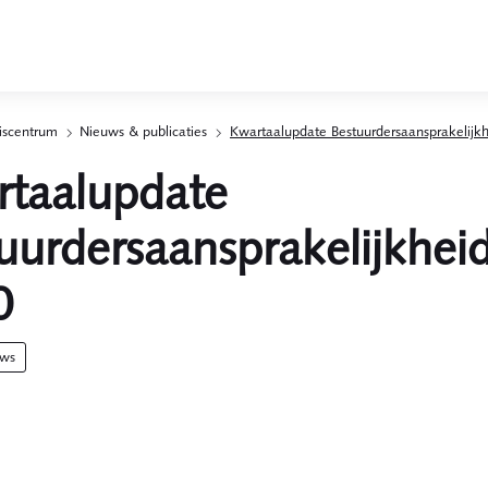
iscentrum
Nieuws & publicaties
Kwartaalupdate Bestuurdersaansprakelijk
taalupdate
uurdersaansprakelijkhei
0
uws