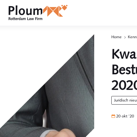
Home
Kenn
p
2
Kwar
Best
202
juridisch nie
20 okt '20