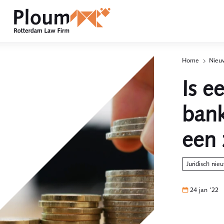
Home
Nieuw
p
4
Is e
bank
een 
juridisch nie
24 jan '22