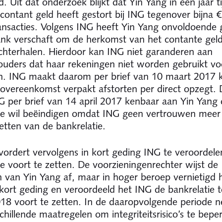
d. Uit dat onderzoek blijkt dat Yin Yang in een jaar 
 contant geld heeft gestort bij ING tegenover bijna €
ansacties. Volgens ING heeft Yin Yang onvoldoende
nk verschaft om de herkomst van het contante geld
hterhalen. Hierdoor kan ING niet garanderen aan
ouders dat haar rekeningen niet worden gebruikt vo
n. ING maakt daarom per brief van 10 maart 2017 
e overeenkomst verpakt afstorten per direct opzegt.
 per brief van 14 april 2017 kenbaar aan Yin Yang d
ie wil beëindigen omdat ING geen vertrouwen meer 
etten van de bankrelatie.
vordert vervolgens in kort geding ING te veroordele
ie voort te zetten. De voorzieningenrechter wijst de
 van Yin Yang af, maar in hoger beroep vernietigd h
 kort geding en veroordeeld het ING de bankrelatie t
018 voort te zetten. In de daaropvolgende periode 
chillende maatregelen om integriteitsrisico’s te bepe