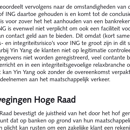
eoordeelt vervolgens naar de omstandigheden van 
 ING daartoe gehouden is en komt tot de conclusie
 is voor zover het het aanhouden van een bankreke
NG is evenwel niet verplicht om ook een faciliteit vo
an contact geld aan te bieden. Dit omdat (kort sam
 en integriteitsrisico’s voor ING te groot zijn in dit 
rbij Yin Yang de klanten niet op legitimatie controlee
egevens niet worden geregistreerd, veel contante b
rricht en in een integriteitsgevoelige relaxbranche o
t kan Yin Yang ook zonder de overeenkomst verpak
 deelnemen aan het maatschappelijk verkeer.
egingen Hoge Raad
aad bevestigt de juistheid van het door het hof g
unt dat op banken op grond van hun maatschappeli
en plicht kan rusten om een zakelijke klant een reken