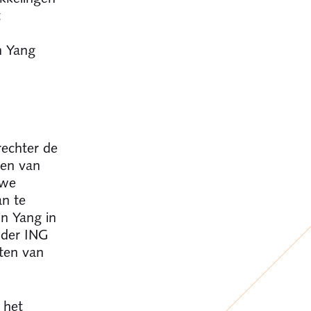
t
n Yang
rechter de
gen van
uwe
an te
in Yang in
nder ING
rten van
 het