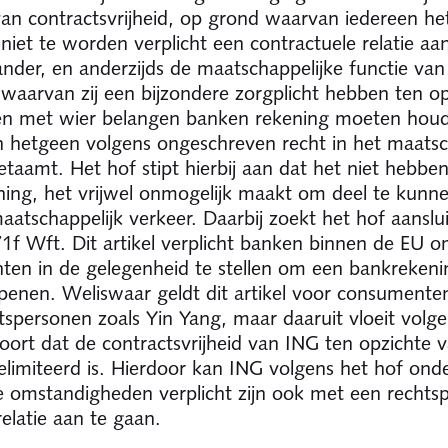
van contractsvrijheid, op grond waarvan iedereen he
niet te worden verplicht een contractuele relatie aa
nder, en anderzijds de maatschappelijke functie va
waarvan zij een bijzondere zorgplicht hebben ten op
en met wier belangen banken rekening moeten hou
 hetgeen volgens ongeschreven recht in het maatsc
etaamt. Het hof stipt hierbij aan dat het niet hebbe
ing, het vrijwel onmogelijk maakt om deel te kun
aatschappelijk verkeer. Daarbij zoekt het hof aansluit
:71f Wft. Dit artikel verplicht banken binnen de EU 
en in de gelegenheid te stellen om een bankrekeni
enen. Weliswaar geldt dit artikel voor consumenten
tspersonen zoals Yin Yang, maar daaruit vloeit volge
voort dat de contractsvrijheid van ING ten opzichte 
limiteerd is. Hierdoor kan ING volgens het hof ond
e omstandigheden verplicht zijn ook met een rechts
elatie aan te gaan.