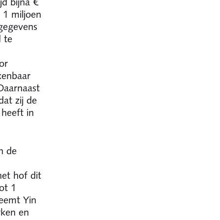
tijd bijna
 1 miljoen
 gegevens
 te
or
kenbaar
 Daarnaast
at zij de
heeft in
n de
et hof dit
ot 1
neemt Yin
rken en