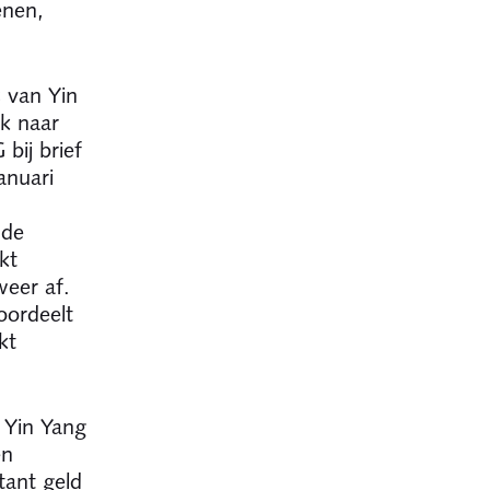
enen,
 van Yin
ek naar
bij brief
anuari
 de
kt
weer af.
oordeelt
kt
 Yin Yang
en
tant geld