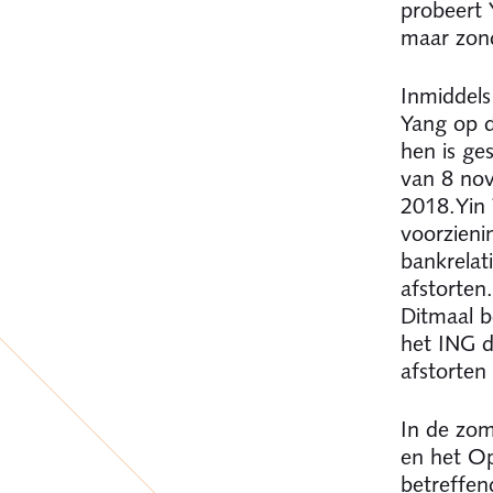
probeert 
maar zond
Inmiddels
Yang op d
hen is ge
van 8 nov
2018.Yin 
voorzieni
bankrelat
afstorten
Ditmaal b
het ING d
afstorten
In de zom
en het Op
betreffen