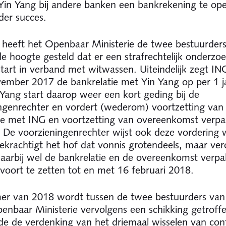
Yin Yang bij andere banken een bankrekening te op
er succes.
 heeft het Openbaar Ministerie de twee bestuurders
e hoogte gesteld dat er een strafrechtelijk onderzo
start in verband met witwassen. Uiteindelijk zegt ING 
ember 2017 de bankrelatie met Yin Yang op per 1 j
Yang start daarop weer een kort geding bij de
ngenrechter en vordert (wederom) voortzetting van
ie met ING en voortzetting van overeenkomst verpa
. De voorzieningenrechter wijst ook deze vordering 
ekrachtigt het hof dat vonnis grotendeels, maar ver
aarbij wel de bankrelatie en de overeenkomst verpa
 voort te zetten tot en met 16 februari 2018.
er van 2018 wordt tussen de twee bestuurders van
enbaar Ministerie vervolgens een schikking getroff
de de verdenking van het driemaal wisselen van con