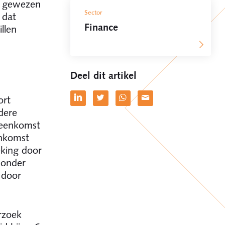
t gewezen
Sector
t dat
Finance
llen
Deel dit artikel
ort
dere
reenkomst
enkomst
eking door
 onder
 door
rzoek