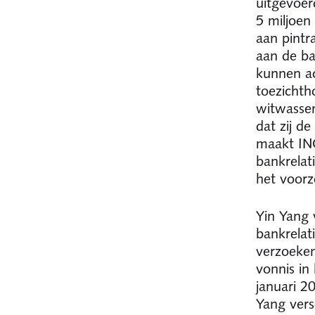
uitgevoer
5 miljoen
aan pintr
aan de ba
kunnen ac
toezichth
witwasse
dat zij d
maakt ING
bankrelat
het voorz
Yin Yang 
bankrelat
verzoeken
vonnis in
januari 2
Yang vers