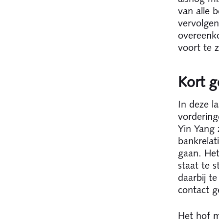
van alle 
vervolgen
overeenko
voort te 
Kort g
In deze l
vordering
Yin Yang 
bankrelat
gaan. Het
staat te 
daarbij te
contact g
Het hof m