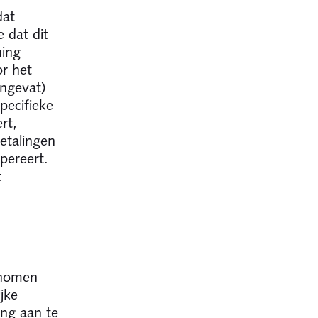
dat
 dat dit
ning
or het
engevat)
specifieke
rt,
etalingen
pereert.
t
enomen
jke
ing aan te