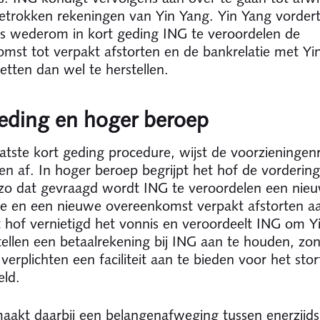
betrokken rekeningen van Yin Yang. Yin Yang vorder
s wederom in kort geding ING te veroordelen de
mst tot verpakt afstorten en de bankrelatie met Yi
zetten dan wel te herstellen.
eding en hoger beroep
aatste kort geding procedure, wijst de voorzieningen
en af. In hoger beroep begrijpt het hof de vorderin
zo dat gevraagd wordt ING te veroordelen een nie
ie en een nieuwe overeenkomst verpakt afstorten a
 hof vernietigd het vonnis en veroordeelt ING om Y
stellen een betaalrekening bij ING aan te houden, zo
 verplichten een faciliteit aan te bieden voor het sto
eld.
aakt daarbij een belangenafweging tussen enerzijds