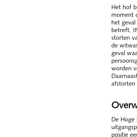
Het hof b
moment of
het geval
betreft. I
storten v
de witwas-
geval waa
persoonsg
worden ve
Daarnaas
afstorten
Overw
De Hoge R
uitgangsp
positie e