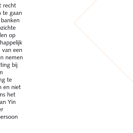
t recht
n te gaan
n banken
zichte
den op
happelijk
n van een
nen nemen
ing bij
om
ng te
 en niet
ns het
van Yin
er
persoon