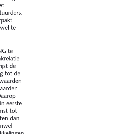
et
tuurders.
rpakt
 wel te
NG te
krelatie
ijst de
g tot de
rwaarden
waarden
Daarop
in eerste
mst tot
tten dan
enwel
ikkelingen