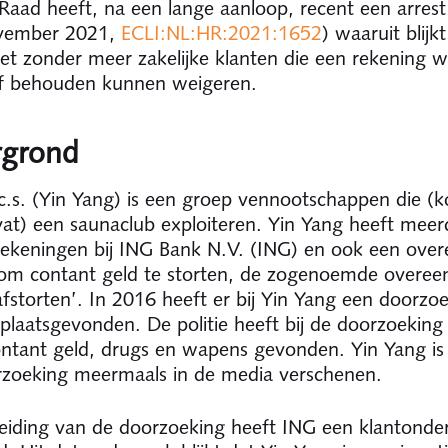
aad heeft, na een lange aanloop, recent een arres
vember 2021,
ECLI:NL:HR:2021:1652
) waaruit blijk
et zonder meer zakelijke klanten die een rekening wi
f behouden kunnen weigeren.
rgrond
c.s. (Yin Yang) is een groep vennootschappen die (k
t) een saunaclub exploiteren. Yin Yang heeft meer
 rekeningen bij ING Bank N.V. (ING) en ook een ove
om contant geld te storten, de zogenoemde overe
afstorten’. In 2016 heeft er bij Yin Yang een doorzo
e plaatsgevonden. De politie heeft bij de doorzoeking
ntant geld, drugs en wapens gevonden. Yin Yang is
zoeking meermaals in de media verschenen.
eiding van de doorzoeking heeft ING een klantonde