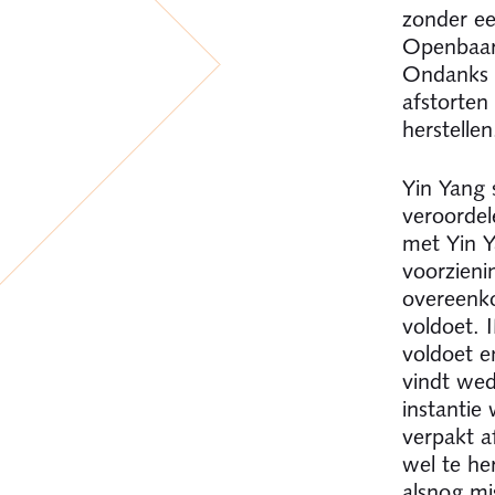
zonder ee
Openbaar 
Ondanks 
afstorten
herstellen
Yin Yang 
veroordel
met Yin Y
voorzieni
overeenko
voldoet. 
voldoet e
vindt wed
instantie
verpakt a
wel te he
alsnog mi