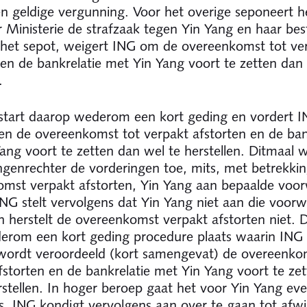
n geldige vergunning. Voor het overige seponeert h
Ministerie de strafzaak tegen Yin Yang en haar bes
het sepot, weigert ING om de overeenkomst tot ve
 en de bankrelatie met Yin Yang voort te zetten dan
.
start daarop wederom een kort geding en vordert I
en de overeenkomst tot verpakt afstorten en de ban
ang voort te zetten dan wel te herstellen. Ditmaal w
ngenrechter de vorderingen toe, mits, met betrekkin
mst verpakt afstorten, Yin Yang aan bepaalde voo
ING stelt vervolgens dat Yin Yang niet aan die voor
n herstelt de overeenkomst verpakt afstorten niet. 
erom een kort geding procedure plaats waarin ING 
 wordt veroordeeld (kort samengevat) de overeenko
fstorten en de bankrelatie met Yin Yang voort te ze
rstellen. In hoger beroep gaat het voor Yin Yang ev
s. ING kondigt vervolgens aan over te gaan tot afw