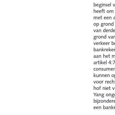
beginsel 
heeft om 
met een a
op grond 
van derd
grond van
verkeer b
bankreken
aan het m
artikel 4
consument
kunnen op
voor rech
hof niet 
Yang onge
bijzonder
een bankr