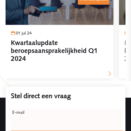
01 jul 24
Kwartaalupdate
Kw
beroepsaansprakelijkheid Q1
be
2024
2
Stel direct een vraag
Leave
E-mail
this
field
blank