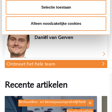
Tom Ensink
Selectie toestaan
Alleen noodzakelijke cookies
Advocaat, Partner
Daniël van Gerven
Ontmoet het hele team
Recente artikelen
bestuurders- en beroepsaansprakelijkheid
kwartaalupdate