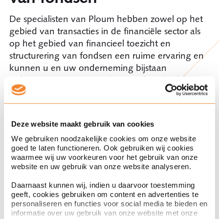
De specialisten van Ploum hebben zowel op het
gebied van transacties in de financiële sector als
op het gebied van financieel toezicht en
structurering van fondsen een ruime ervaring en
kunnen u en uw onderneming bijstaan
in financieringstrajecten, bij toezichtrechtelijke en
compliance gerelateerde vraagstukken en de
begeleiding van vergunningaanvragen bij de
Autoriteit Financiële Markten (AFM) en de
Deze website maakt gebruik van cookies
Nederlandsche Bank (DNB). Daarnaast
We gebruiken noodzakelijke cookies om onze website
assisteren zij cliënten veelvuldig bij het opzetten
goed te laten functioneren. Ook gebruiken wij cookies
van fondsstructuren. Ook het begeleiden van
waarmee wij uw voorkeuren voor het gebruik van onze
cliënten in het kader van alternatieve
website en uw gebruik van onze website analyseren.
financiering vormt onderdeel van onze
Daarnaast kunnen wij, indien u daarvoor toestemming
dagelijkse praktijk. Denk hierbij aan crowd
geeft, cookies gebruiken om content en advertenties te
funding, asset based finance, factoring en koop-
personaliseren en functies voor social media te bieden en
en verkoop van vorderingen.
informatie over uw gebruik van onze website met onze