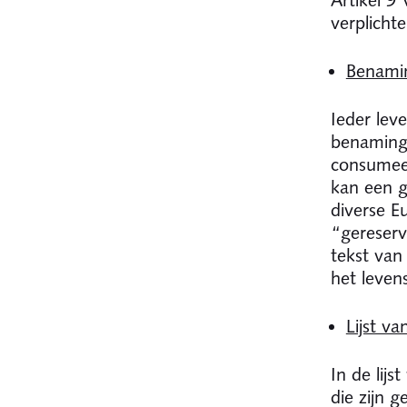
verplicht
Benamin
Ieder le
benaming 
consumeer
kan een g
diverse E
“gereser
tekst van
het leven
Lijst va
In de lij
die zijn 