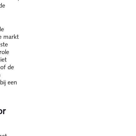
de
de
e markt
ste
role
iet
 of de
n
bij een
or
met