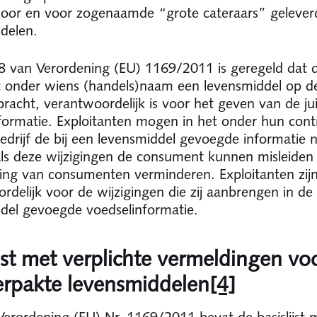
 door en voor zogenaamde “grote cateraars” gelever
delen.
l 8 van Verordening (EU) 1169/2011 is geregeld dat 
t onder wiens (handels)naam een levensmiddel op d
racht, verantwoordelijk is voor het geven van de jui
formatie. Exploitanten mogen in het onder hun cont
edrijf de bij een levensmiddel gevoegde informatie n
als deze wijzigingen de consument kunnen misleiden
ng van consumenten verminderen. Exploitanten zij
rdelijk voor de wijzigingen die zij aanbrengen in de 
del gevoegde voedselinformatie.
ijst met verplichte vermeldingen vo
erpakte levensmiddelen
[4]
 Verordening (EU) Nr. 1169/2011 bevat de basislijst 