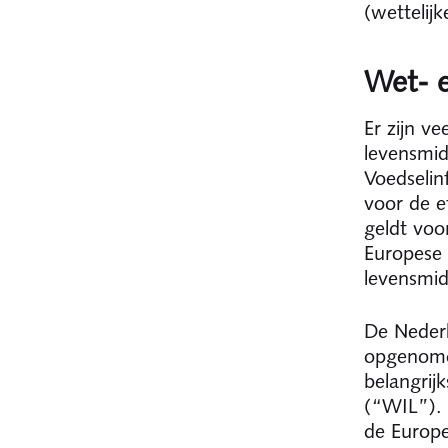
(wettelijk
Wet- e
Er zijn ve
levensmid
Voedselin
voor de e
geldt voo
Europese 
levensmid
De Nederl
opgenomen
belangrij
(“WIL”). 
de Europe