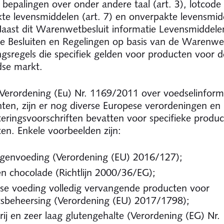
 bepalingen over onder andere taal (art. 3), lotcode 
kte levensmiddelen (art. 7) en onverpakte levensmid
 Naast dit Warenwetbesluit informatie Levensmiddelen
e Besluiten en Regelingen op basis van de Warenw
ingsregels die specifiek gelden voor producten voor d
dse markt.
Verordening (Eu) Nr. 1169/2011 over voedselinform
en, zijn er nog diverse Europese verordeningen en r
tteringsvoorschriften bevatten voor specifieke produ
ten. Enkele voorbeelden zijn:
ngenvoeding (Verordening (EU) 2016/127);
n chocolade (Richtlijn 2000/36/EG);
kse voeding volledig vervangende producten voor
sbeheersing (Verordening (EU) 2017/1798);
rij en zeer laag glutengehalte (Verordening (EG) Nr.