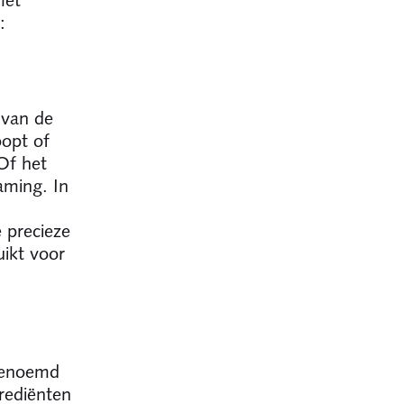
:
 van de
opt of
Of het
aming. In
 precieze
ikt voor
 genoemd
grediënten