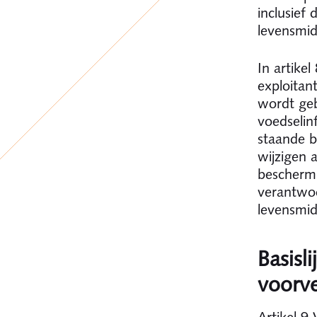
inclusief
levensmid
In artike
exploitan
wordt geb
voedselin
staande b
wijzigen 
beschermi
verantwoo
levensmid
Basisl
voorv
Artikel 9