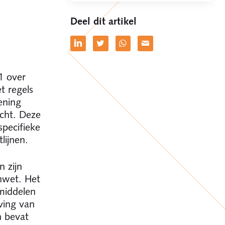
Deel dit artikel
1 over
t regels
ening
ocht. Deze
specifieke
lijnen.
n zijn
nwet. Het
smiddelen
ving van
n bevat