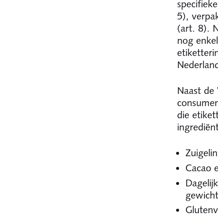
specifieke
5), verpa
(art. 8).
nog enkel
etiketter
Nederlan
Naast de 
consument
die etike
ingrediën
Zuigeli
Cacao e
Dagelij
gewicht
Glutenv