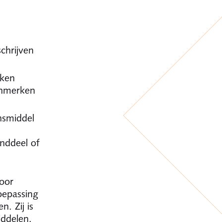
chrijven
rken
kenmerken
nsmiddel
nddeel of
oor
oepassing
. Zij is
ddelen,