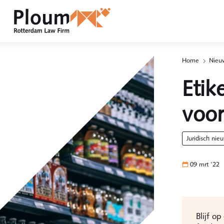
Home
Nieuw
p
g
Etik
voo
juridisch nie
09 mrt '22
Blijf o