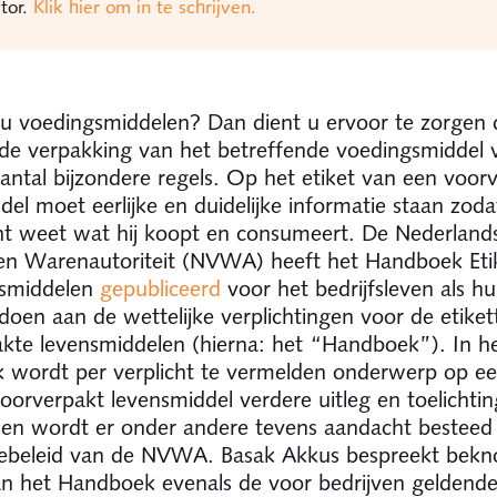
tor.
Klik hier om in te schrijven.
u voedingsmiddelen? Dan dient u ervoor te zorgen 
 de verpakking van het betreffende voedingsmiddel 
antal bijzondere regels. Op het etiket van een voor
del moet eerlijke en duidelijke informatie staan zoda
t weet wat hij koopt en consumeert. De Nederland
en Warenautoriteit (NVWA) heeft het Handboek Etik
nsmiddelen
gepubliceerd
voor het bedrijfsleven als h
doen aan de wettelijke verplichtingen voor de etike
kte levensmiddelen (hierna: het “Handboek”). In h
wordt per verplicht te vermelden onderwerp op ee
oorverpakt levensmiddel verdere uitleg en toelichtin
en wordt er onder andere tevens aandacht besteed
iebeleid van de NVWA. Basak Akkus bespreekt bekn
n het Handboek evenals de voor bedrijven geldend