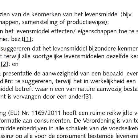
zien van de kenmerken van het levensmiddel (bijv.
happen, samenstelling of productiewijze);
n het levensmiddel effecten/ eigenschappen toe te s
niet bezit
[1]
;
 suggereren dat het levensmiddel bijzondere kenme
t terwijl alle soortgelijke levensmiddelen dezelfde 
n
[2]
; en
a presentatie de aanwezigheid van een bepaald leve
diënt te suggereren, terwijl het in werkelijkheid een
iddel betreft waarin een van nature aanwezig besta
ënt is vervangen door een ander
[3]
.
ng (EU) Nr. 1169/2011 heeft een ruime reikwijdte v
formatie aan consumenten. De Verordening is van t
middelenbedrijven in alle schakels van de voedselketen
ssing op alle voor de consument bestemde levensmi