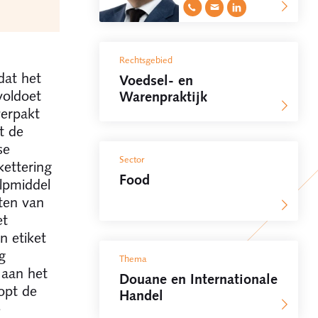
Rechtsgebied
dat het
Voedsel- en
voldoet
Warenpraktijk
verpakt
t de
se
Sector
ettering
Food
ulpmiddel
tten van
et
n etiket
g
Thema
 aan het
Douane en Internationale
opt de
Handel
e