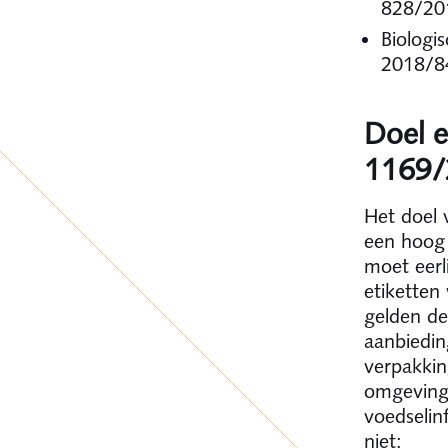
828/20
Biologi
2
Doel e
1169/
Het doel 
een hoog
moet eerli
etiketten
gelden de
aanbiedin
verpakkin
omgeving 
voedselin
niet: