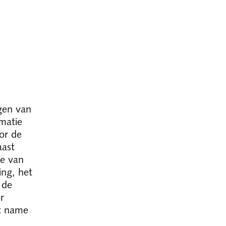
gen van
matie
oor de
aast
ze van
ing, het
 de
r
et name