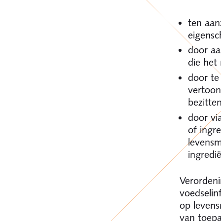
ten aan
eigensc
door aa
die het 
door te
vertoon
bezitte
door vi
of ingre
levensm
ingredi
Verordeni
voedselin
op levens
van toepa