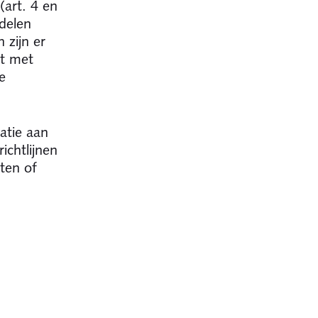
(art. 4 en
delen
 zijn er
et met
e
atie aan
ichtlijnen
cten of