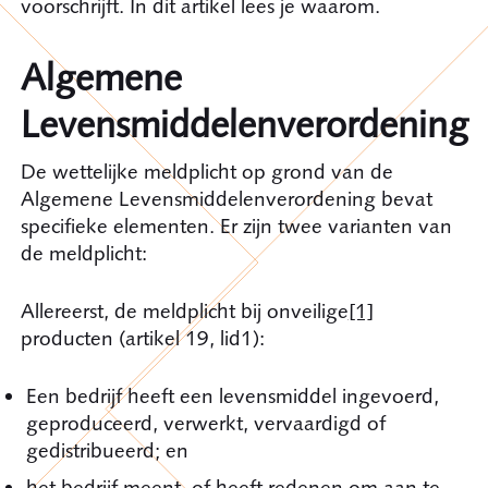
voorschrijft. In dit artikel lees je waarom.
Algemene
Levensmiddelenverordening
De wettelijke meldplicht op grond van de
Algemene Levensmiddelenverordening bevat
specifieke elementen. Er zijn twee varianten van
de meldplicht:
Allereerst, de meldplicht bij onveilige
[1]
producten (artikel 19, lid1):
Een bedrijf heeft een levensmiddel ingevoerd,
geproduceerd, verwerkt, vervaardigd of
gedistribueerd; en
het bedrijf meent, of heeft redenen om aan te