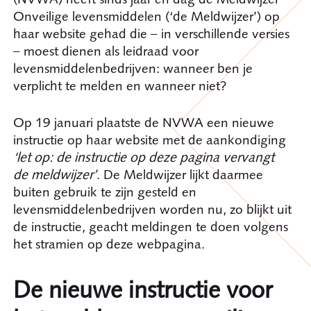
Onveilige levensmiddelen (‘de Meldwijzer’) op
haar website gehad die – in verschillende versies
– moest dienen als leidraad voor
levensmiddelenbedrijven: wanneer ben je
verplicht te melden en wanneer niet?
Op 19 januari plaatste de NVWA een nieuwe
instructie op haar website met de aankondiging
‘let op: de instructie op deze pagina vervangt
de meldwijzer’
. De Meldwijzer lijkt daarmee
buiten gebruik te zijn gesteld en
levensmiddelenbedrijven worden nu, zo blijkt uit
de instructie, geacht meldingen te doen volgens
het stramien op deze webpagina.
De nieuwe instructie voor