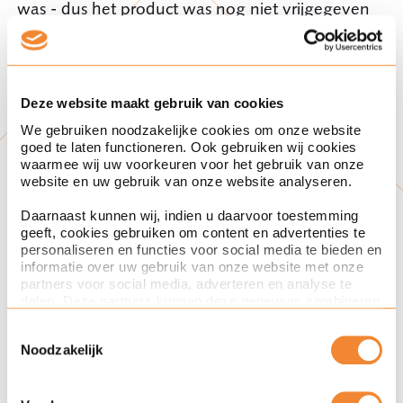
was - dus het product was nog niet vrijgegeven
omwille van nog niet afgeronde analyses - dan
was het product nog niet in de handel en was er
geen sprake van een meldplicht, aldus de
NVWA in de oude Meldwijzer. Dit is overigens
Deze website maakt gebruik van cookies
ook in lijn met de uitleg in de zogenaamde
We gebruiken noodzakelijke cookies om onze website
Richtsnoeren
van het Permanente Comité voor
goed te laten functioneren. Ook gebruiken wij cookies
de Voedselveiligheid en de Diergezondheid.
waarmee wij uw voorkeuren voor het gebruik van onze
website en uw gebruik van onze website analyseren.
Ook bij opslag van transitogoederen is het zeer
de vraag of deze in de EU in de handel zijn
Daarnaast kunnen wij, indien u daarvoor toestemming
gebracht.
geeft, cookies gebruiken om content en advertenties te
personaliseren en functies voor social media te bieden en
informatie over uw gebruik van onze website met onze
Gaat de nieuwe instructie
partners voor social media, adverteren en analyse te
delen. Deze partners kunnen deze gegevens combineren
met andere informatie die u aan ze heeft verstrekt of die
voorbij aan wettelijke
Toestemmingsselectie
ze hebben verzameld op basis van uw gebruik van hun
Noodzakelijk
services. Met de schuifknoppen in deze cookiebanner
criteria?
kunt u aangeven of u bezwaar heeft tegen de inzet van
bepaalde cookies en/of toestemming geeft voor de inzet