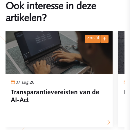
Ook interesse in deze
artikelen?
it-recht
07 aug 26
Transparantievereisten van de
Pl
AI-Act