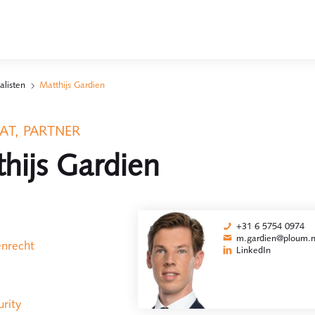
alisten
Matthijs Gardien
T, PARTNER
hijs Gardien
+31 6 5754 0974
m.gardien@ploum.n
enrecht
LinkedIn
rity