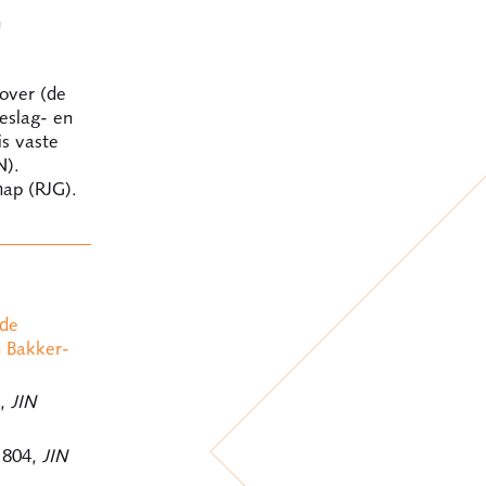
n
 over (de
eslag- en
is vaste
N).
hap (RJG).
 de
 Bakker-
7,
JIN
1804,
JIN