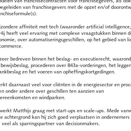
delen van franchisecontracten voor franchisegevers, als ook
 begeleiden van franchisegevers met de opzet en/of doorontw
nchiseformule(s).
ijzondere affiniteit met tech (waaronder artificial intelligence
 Hij heeft veel ervaring met complexe vraagstukken binnen d
nomie, over automatiseringsgeschillen, op het gebied van li
-commerce.
 zeer bedreven binnen het beslag- en executierecht, waarond
 bewijsbeslag, procederen over 843a-vorderingen, het legge
ankbeslag en het voeren van opheffingskortgedingen.
rkt daarnaast veel voor cliënten in de energiesector en pro
en onder andere over geschillen ten aanzien van
vereenkomsten en windparken.
werkt Matthijs graag met start-ups en scale-ups. Mede vanw
e achtergrond kan hij zich goed verplaatsen in ondernemers
j veel als sparringspartner van decisionmakers.