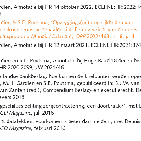
dien, Annotatie bij HR 14 oktober 2022, ECLI:NL:HR:2022:
5
dien & S.E. Poutsma, ‘Opzeggings(on)mogelijkheden van
eenkomsten voor bepaalde tijd. Een overzicht van de meest 
echtspraak na Mondia/Calanda’,
ORP
2022/163, nr. 8, p. 4 –
dien, Annotatie bij HR 12 maart 2021, ECLI:NL:HR:2021:37
dien en S.E. Poutsma, Annotatie bij Hoge Raad 18 december
:HR:2020:2099,
JIN
2021/46
rlandse bankbeslag: hoe kunnen de knelpunten worden opgel
k, M.H. Gardien en S.E. Poutsma, gepubliceerd in: S.J.W. van
van Zanten (red.), Compendium Beslag- en executierecht, D
evers 2018
geschilbeslechting zorgcontractering, een doorbraak?’, met 
GD Magazine
, juli 2016
cht datalekken: voorkomen is beter dan melden’, met Dennis
GD Magazine
, februari 2016