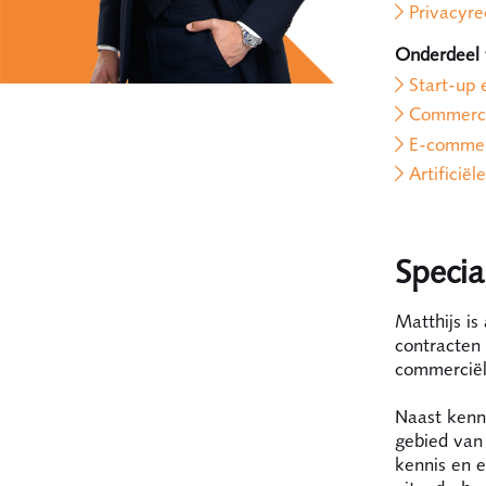
Privacyre
Onderdeel
Start-up 
Commerci
E-comme
Artificiël
Special
Matthijs i
contracten 
commerciële
Naast kenni
gebied van 
kennis en e