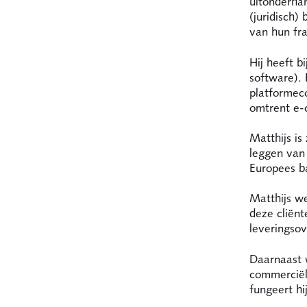
uitonderhan
(juridisch)
van hun fra
Hij heeft b
software).
platformeco
omtrent e
Matthijs is
leggen van
Europees b
Matthijs we
deze cliënt
leveringso
Daarnaast 
commerciël
fungeert hi