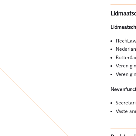
Lidmaats
Lidmaatsch
ITechLa
Nederlan
Rotterda
Verenigin
Verenigi
Nevenfunct
Secretar
Vaste ann