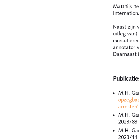
Matthijs he
Internatio
Naast zijn 
uitleg van
executierec
annotator v
Daarnaast i
Publicatie
M.H. Gar
opzegbaa
arresten’
M.H. Gar
2023/83
M.H. Gar
2023/11