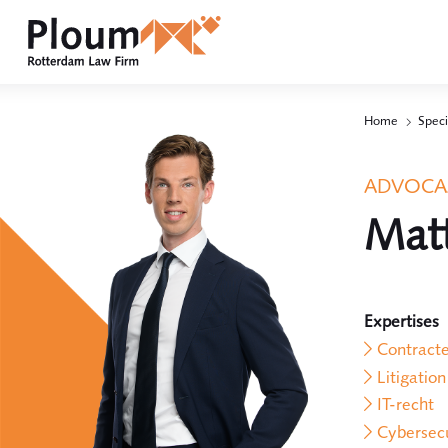
Home
Speci
ADVOCAA
Matt
Expertises
Contract
Litigation
IT-recht
Cybersecu