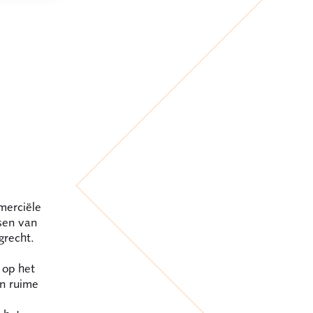
merciële
ssen van
grecht.
 op het
en ruime