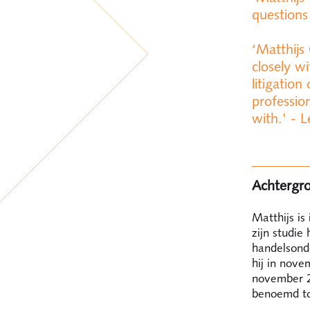
questions
‘Matthijs
closely wi
litigation
professio
with.' -
Achtergr
Matthijs is
zijn studie
handelsond
hij in nove
november 20
benoemd to