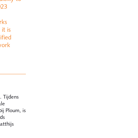
023
rks
it is
ified
work
. Tijdens
ale
j Ploum, is
nds
tthijs