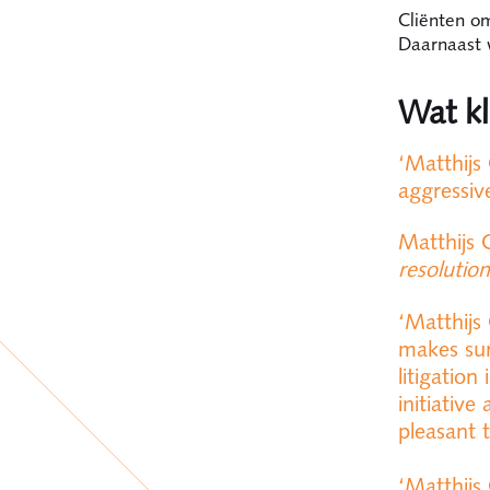
Cliënten om
Daarnaast 
Wat k
‘Matthijs 
aggressiv
Matthijs 
resolution
‘Matthijs
makes sur
litigation
initiative
pleasant 
‘Matthijs