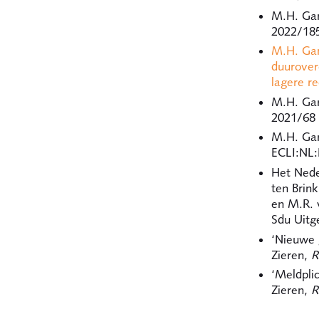
M.H. Gar
2022/18
M.H. Gar
duurover
lagere r
M.H. Gar
2021/68
M.H. Gar
ECLI:NL
Het Nede
ten Brin
en M.R. 
Sdu Uitg
‘Nieuwe 
Zieren,
R
‘Meldpli
Zieren,
R