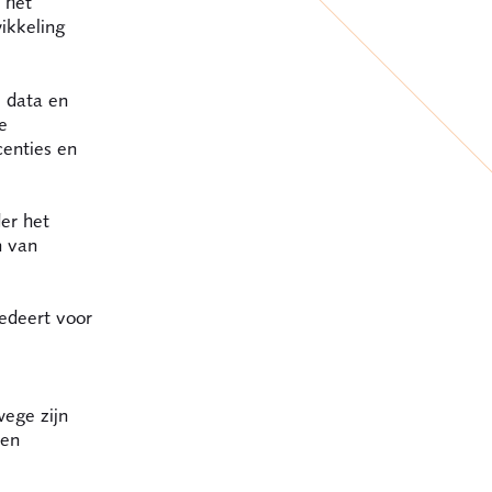
 het
ikkeling
, data en
e
centies en
er het
n van
cedeert voor
ege zijn
 en