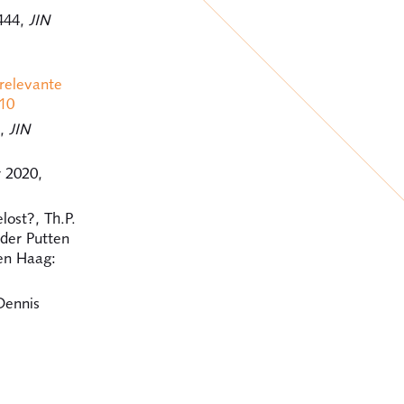
1444,
JIN
relevante
 10
4,
JIN
 2020,
ost?, Th.P.
 der Putten
en Haag:
Dennis