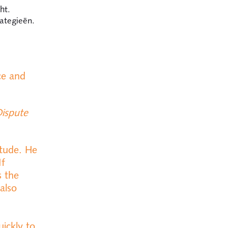
ht.
trategieën.
ice and
ispute
itude. He
If
s the
 also
ickly to