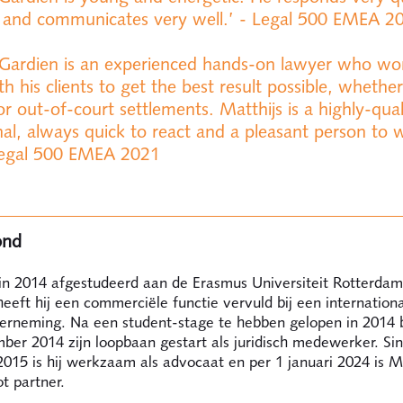
 and communicates very well.’ - Legal 500 EMEA 2
 Gardien is an experienced hands-on lawyer who wo
th his clients to get the best result possible, whether 
 or out-of-court settlements. Matthijs is a highly-qual
nal, always quick to react and a pleasant person to 
 Legal 500 EMEA 2021
ond
 in 2014 afgestudeerd aan de Erasmus Universiteit Rotterdam
 heeft hij een commerciële functie vervuld bij een internation
erneming. Na een student-stage te hebben gelopen in 2014 bi
mber 2014 zijn loopbaan gestart als juridisch medewerker. Si
15 is hij werkzaam als advocaat en per 1 januari 2024 is Ma
t partner.