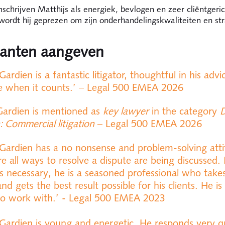
schrijven Matthijs als energiek, bevlogen en zeer cliëntgeric
wordt hij geprezen om zijn onderhandelingskwaliteiten en s
lanten aangeven
Gardien is a fantastic litigator, thoughtful in his adv
e when it counts.’ – Legal 500 EMEA 2026
Gardien is mentioned as
key lawyer
in the category
D
: Commercial litigation
– Legal 500 EMEA 2026
 Gardien has a no nonsense and problem-solving att
e all ways to resolve a dispute are being discussed. 
 is necessary, he is a seasoned professional who take
 and gets the best result possible for his clients. He is
to work with.’ - Legal 500 EMEA 2023
 Gardien is young and energetic. He responds very qu