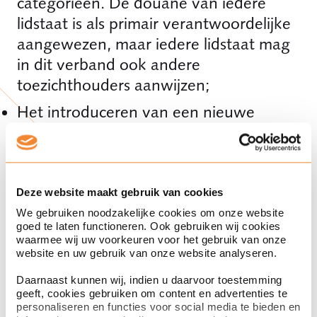
categorieën. De douane van iedere
lidstaat is als primair verantwoordelijke
aangewezen, maar iedere lidstaat mag
in dit verband ook andere
toezichthouders aanwijzen;
Het introduceren van een nieuwe
marktdeelnemer
(de
fulfilmentdienstverlener
genaamd),
naast de fabrikant, diens gemachtigde,
de importeur en de distributeur, die
Deze website maakt gebruik van cookies
verantwoordelijk en aansprakelijk
We gebruiken noodzakelijke cookies om onze website
goed te laten functioneren. Ook gebruiken wij cookies
wordt voor de naleving van de
waarmee wij uw voorkeuren voor het gebruik van onze
productveiligheidsvoorschriften.
website en uw gebruik van onze website analyseren.
Daarnaast kunnen wij, indien u daarvoor toestemming
De fulfilmentdienstverlener
geeft, cookies gebruiken om content en advertenties te
personaliseren en functies voor social media te bieden en