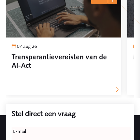
07 aug 26
Transparantievereisten van de
Pl
AI-Act
Stel direct een vraag
Leave
E-mail
this
field