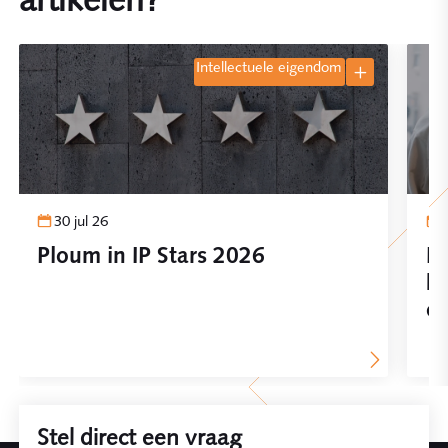
intellectuele eigendom
30 jul 26
Ploum in IP Stars 2026
In
be
on
Stel direct een vraag