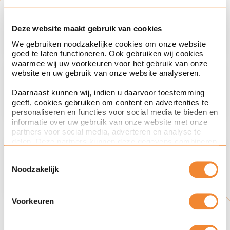
Advocaat
Caroline van Dam
Deze website maakt gebruik van cookies
We gebruiken noodzakelijke cookies om onze website
goed te laten functioneren. Ook gebruiken wij cookies
waarmee wij uw voorkeuren voor het gebruik van onze
Rechtsgebied
website en uw gebruik van onze website analyseren.
Energierecht
Daarnaast kunnen wij, indien u daarvoor toestemming
geeft, cookies gebruiken om content en advertenties te
personaliseren en functies voor social media te bieden en
informatie over uw gebruik van onze website met onze
partners voor social media, adverteren en analyse te
delen. Deze partners kunnen deze gegevens combineren
Sector
met andere informatie die u aan ze heeft verstrekt of die
Energie
Toestemmingsselectie
ze hebben verzameld op basis van uw gebruik van hun
Noodzakelijk
services. Met de schuifknoppen in deze cookiebanner
kunt u aangeven of u bezwaar heeft tegen de inzet van
bepaalde cookies en/of toestemming geeft voor de inzet
van bepaalde cookies. Toestemming kunt u altijd weer
Voorkeuren
intrekken.
Deel dit artikel
Via de knop Details tonen hieronder leest u meer over het