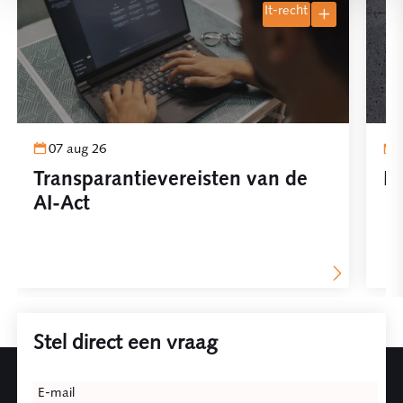
it-recht
07 aug 26
Transparantievereisten van de
Pl
AI-Act
Stel direct een vraag
Leave
E-mail
this