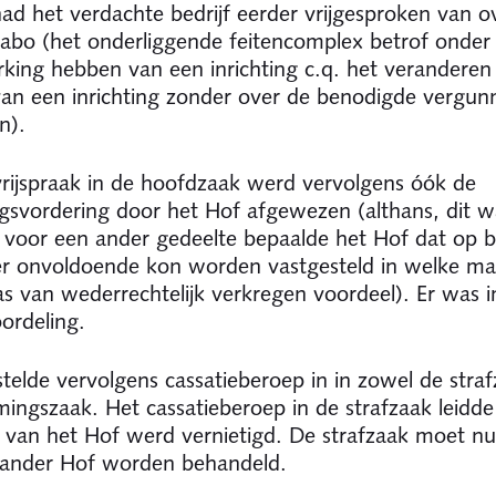
ad het verdachte bedrijf eerder vrijgesproken van o
bo (het onderliggende feitencomplex betrof onder
rking hebben van een inrichting c.q. het veranderen
an een inrichting zonder over de benodigde vergunn
n).
rijspraak in de hoofdzaak werd vervolgens óók de
svordering door het Hof afgewezen (althans, dit w
 voor een ander gedeelte bepaalde het Hof dat op b
er onvoldoende kon worden vastgesteld in welke ma
s van wederrechtelijk verkregen voordeel). Er was 
ordeling.
elde vervolgens cassatieberoep in in zowel de straf
ingszaak. Het cassatieberoep in de strafzaak leidde
t van het Hof werd vernietigd. De strafzaak moet n
 ander Hof worden behandeld.