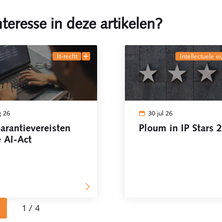
teresse in deze artikelen?
it-recht
intellectuele 
g 26
30 jul 26
arantievereisten
Ploum in IP Stars 
 AI-Act
1 / 4