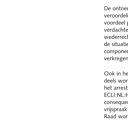
De ontnem
veroordel
voordeel 
verdacht
wederrech
de situat
componen
verkregen
Ook in he
deels wor
het arres
ECLI:NL:
conseque
vrijspraa
Raad word