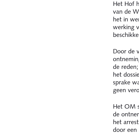
Het Hof h
van de Wa
het in we
werking v
beschikke
Door de v
ontneming
de reden;
het dossi
sprake wa
geen vero
Het OM st
de ontnem
het arres
door een