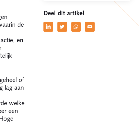
Deel dit artikel
gen
waarin de
n
actie, en
n
elijk
geheel of
g lag aan
rde welke
eer een
 Hoge