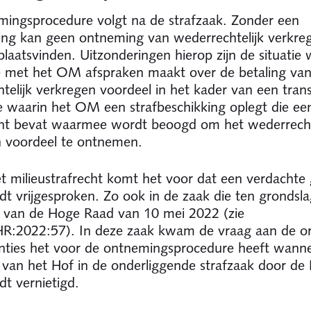
ingsprocedure volgt na de strafzaak. Zonder een
ing kan geen ontneming van wederrechtelijk verkre
plaatsvinden. Uitzonderingen hierop zijn de situatie 
e met het OM afspraken maakt over de betaling va
telijk verkregen voordeel in het kader van een trans
ie waarin het OM een strafbeschikking oplegt die ee
t bevat waarmee wordt beoogd om het wederrecht
 voordeel te ontnemen.
t milieustrafrecht komt het voor dat een verdachte 
dt vrijgesproken. Zo ook in de zaak die ten grondsla
t van de Hoge Raad van 10 mei 2022 (zie
HR:2022:57). In deze zaak kwam de vraag aan de o
nties het voor de ontnemingsprocedure heeft wann
k van het Hof in de onderliggende strafzaak door de
t vernietigd.