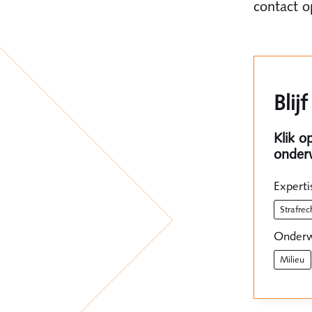
contact 
Blij
Klik o
onder
Experti
strafrec
Onderw
milieu