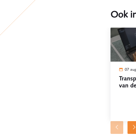
Ook in
07 au
Transp
van de