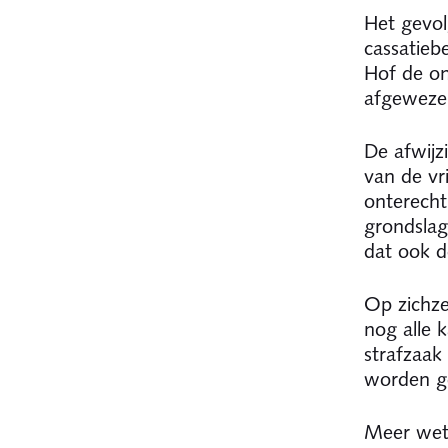
Het gevol
cassatieb
Hof de on
afgeweze
De afwij
van de vr
onterecht
grondslag
dat ook 
Op zichze
nog alle 
strafzaa
worden g
Meer wet