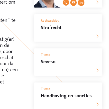
eert om
e
ten” te
Rechtsgebied
Strafrecht
tig(er)
en de
g door
Thema
eschat
Seveso
oor dat
n na) een
le
et
Thema
Handhaving en sancties