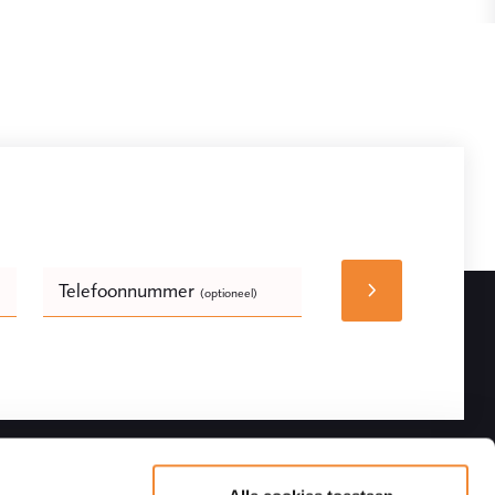
Telefoonnummer
(optioneel)
Bedrijfsnaam
(optioneel)
Volgen
Contactgegevens