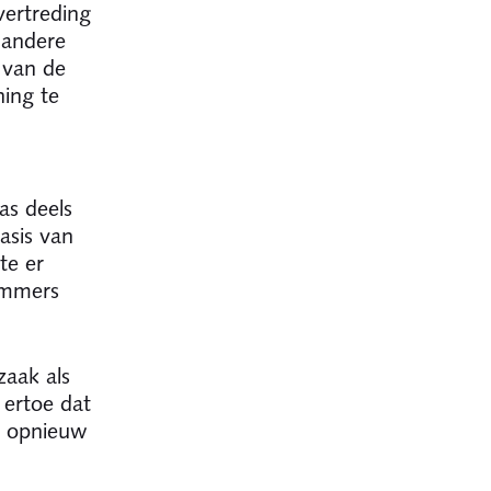
vertreding
 andere
 van de
ing te
as deels
asis van
te er
immers
zaak als
 ertoe dat
u opnieuw