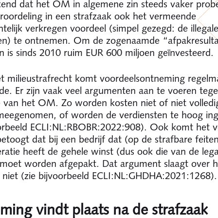
kend dat het OM in algemene zin steeds vaker prob
roordeling in een strafzaak ook het vermeende
telijk verkregen voordeel (simpel gezegd: de illegal
ten) te ontnemen. Om de zogenaamde “afpakresulta
n is sinds 2010 ruim EUR 600 miljoen geïnvesteerd.
t milieustrafrecht komt voordeelsontneming regelma
de. Er zijn vaak veel argumenten aan te voeren teg
e van het OM. Zo worden kosten niet of niet volledi
eegenomen, of worden de verdiensten te hoog ing
oorbeeld ECLI:NL:RBOBR:2022:908). Ook komt het v
toogt dat bij een bedrijf dat (op de strafbare feite
eratie heeft de gehele winst (dus ook die van de lega
 moet worden afgepakt. Dat argument slaagt over h
niet (zie bijvoorbeeld ECLI:NL:GHDHA:2021:1268).
ing vindt plaats na de strafzaak