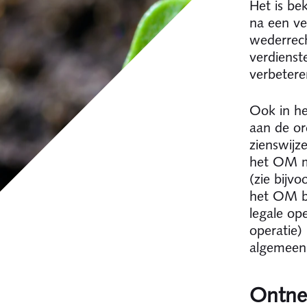
Het is be
na een ve
wederrech
verdiens
verbetere
Ook in he
aan de or
zienswijz
het OM m
(zie bijv
het OM be
legale op
operatie)
algemeen 
Ontnem