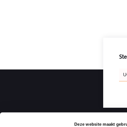
Ste
Leav
U
this
field
blank
Deze website maakt gebru
Ploum | Rotterdam Law Firm