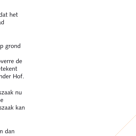
dat het
ad
op grond
overre de
etekent
nder Hof.
szaak nu
de
szaak kan
em dan