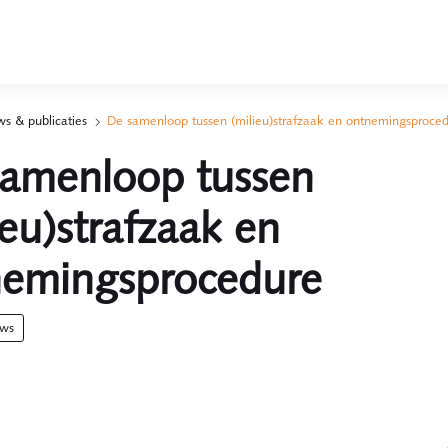
s & publicaties
De samenloop tussen (milieu)strafzaak en ontnemingsproce
amenloop tussen
ieu)strafzaak en
nemingsprocedure
uws