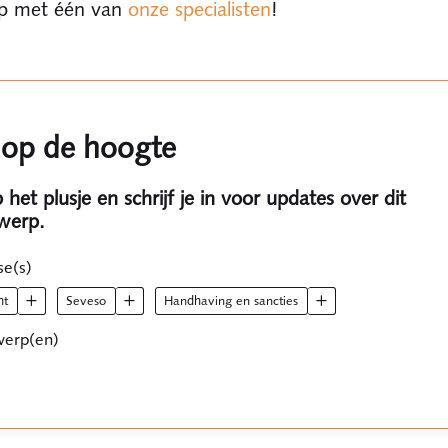
op met één van
onze specialisten
!
f op de hoogte
p het plusje en schrijf je in voor updates over dit
werp.
se(s)
ht
seveso
handhaving en sancties
erp(en)