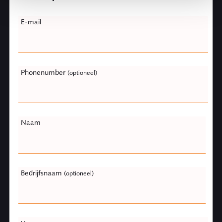
Leave
E-mail
this
field
blank
Phonenumber
(optioneel)
Naam
Bedrijfsnaam
(optioneel)