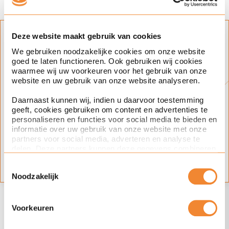
Deze website maakt gebruik van cookies
Stay up to date
We gebruiken noodzakelijke cookies om onze website
goed te laten functioneren. Ook gebruiken wij cookies
Click on the plus and sign up for updates
waarmee wij uw voorkeuren voor het gebruik van onze
on this topic.
website en uw gebruik van onze website analyseren.
Expertise(s)
Daarnaast kunnen wij, indien u daarvoor toestemming
geeft, cookies gebruiken om content en advertenties te
mergers and acquisitions
customs, trade & logistics
personaliseren en functies voor social media te bieden en
informatie over uw gebruik van onze website met onze
Subject(s)
partners voor social media, adverteren en analyse te
delen. Deze partners kunnen deze gegevens combineren
met andere informatie die u aan ze heeft verstrekt of die
mergers and acquisitions
Toestemmingsselectie
ze hebben verzameld op basis van uw gebruik van hun
Noodzakelijk
services. Met de schuifknoppen in deze cookiebanner
kunt u aangeven of u bezwaar heeft tegen de inzet van
bepaalde cookies en/of toestemming geeft voor de inzet
Also interested in these
van bepaalde cookies. Toestemming kunt u altijd weer
Voorkeuren
intrekken.
articles?