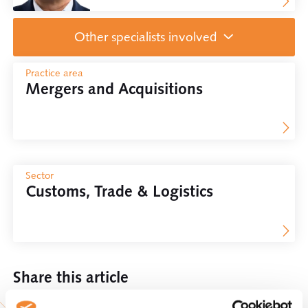
Other specialists involved
Attorney at law
Practice area
Mergers and Acquisitions
Frank Barendrecht
Attorney at law
Max Knigge
Assigned notary
Sector
Tessa ’t Hart
Customs, Trade & Logistics
Share this article