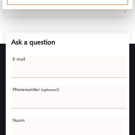
Managing partners
Ask a question
Leave
E-mail
this
field
blank
Phonenumber
(optioneel)
Naam