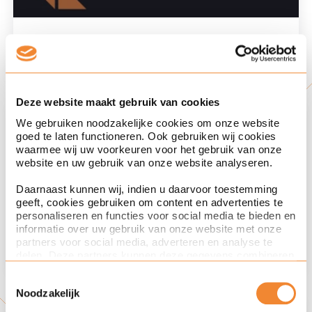
Cookiestatement
Deze website maakt gebruik van cookies
We gebruiken noodzakelijke cookies om onze website
goed te laten functioneren. Ook gebruiken wij cookies
waarmee wij uw voorkeuren voor het gebruik van onze
website en uw gebruik van onze website analyseren.
Daarnaast kunnen wij, indien u daarvoor toestemming
geeft, cookies gebruiken om content en advertenties te
personaliseren en functies voor social media te bieden en
informatie over uw gebruik van onze website met onze
partners voor social media, adverteren en analyse te
Key information Ploum
delen. Deze partners kunnen deze gegevens combineren
met andere informatie die u aan ze heeft verstrekt of die
Toestemmingsselectie
ze hebben verzameld op basis van uw gebruik van hun
Noodzakelijk
services. Met de schuifknoppen in deze cookiebanner
kunt u aangeven of u bezwaar heeft tegen de inzet van