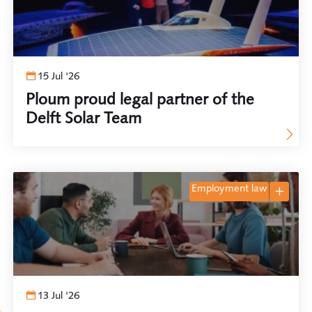
Natalie Vloemans
Nick Hessels
Paul Trapman
15 Jul '26
Rutger Ploum
Ploum proud legal partner of the
Sabin Tigu
Delft Solar Team
Simon Tan
Simone Overbeeke
Stephan Sluijters
Tim de Jong
employment law
Tim Vlug
Tjinta Scheffer-Terlien
Tom Ensink
Willem Leppink
Zoë Poortvliet
13 Jul '26