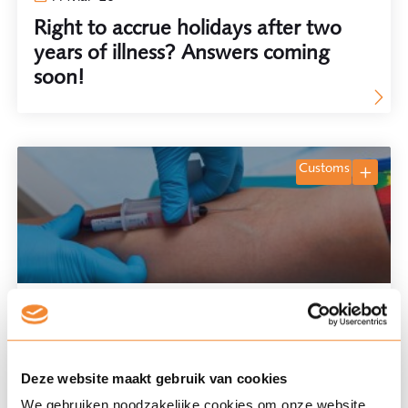
Right to accrue holidays after two
years of illness? Answers coming
soon!
customs
23 Feb '26
Tariff classification of medical
tourniquets: the Court of Justice
Deze website maakt gebruik van cookies
tightens the scope of CN heading
We gebruiken noodzakelijke cookies om onze website