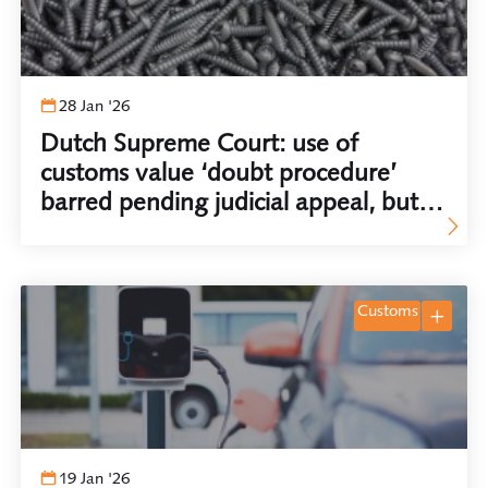
28 Jan '26
Dutch Supreme Court: use of
customs value ‘doubt procedure’
barred pending judicial appeal, but
Customs may still prove delivery
term DDP was not genuinely agreed
customs
19 Jan '26