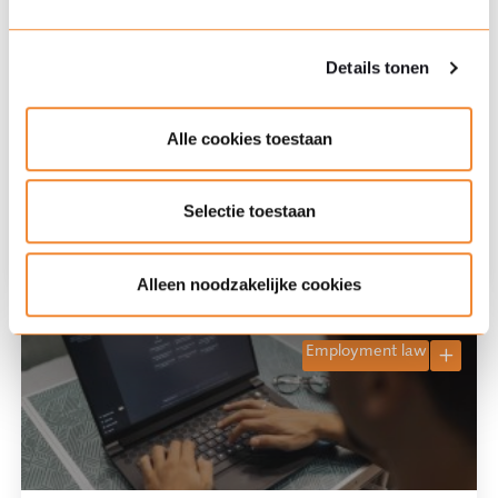
Details tonen
Alle cookies toestaan
17 Feb '26
Could “Cyborg Pigeons” Soon Fall
Under the Russian Sanctions
Selectie toestaan
Regime?
Alleen noodzakelijke cookies
employment law