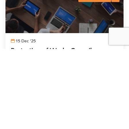
15 Dec '25
Protection of Works Council
Members
privacy law