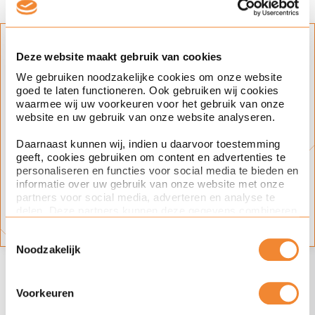
Blijf op de hoogte
Deze website maakt gebruik van cookies
We gebruiken noodzakelijke cookies om onze website
Klik op het plusje en schrijf je in voor
goed te laten functioneren. Ook gebruiken wij cookies
updates over dit onderwerp.
waarmee wij uw voorkeuren voor het gebruik van onze
website en uw gebruik van onze website analyseren.
Expertise(s)
Daarnaast kunnen wij, indien u daarvoor toestemming
ondernemingsrecht
fusies en overnames
geeft, cookies gebruiken om content en advertenties te
personaliseren en functies voor social media te bieden en
informatie over uw gebruik van onze website met onze
Onderwerp(en)
partners voor social media, adverteren en analyse te
delen. Deze partners kunnen deze gegevens combineren
fusies & overnames
met andere informatie die u aan ze heeft verstrekt of die
Toestemmingsselectie
ze hebben verzameld op basis van uw gebruik van hun
Noodzakelijk
services. Met de schuifknoppen in deze cookiebanner
kunt u aangeven of u bezwaar heeft tegen de inzet van
Ook interesse in deze
bepaalde cookies en/of toestemming geeft voor de inzet
van bepaalde cookies. Toestemming kunt u altijd weer
Voorkeuren
artikelen?
intrekken.