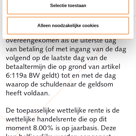
ieder geval de vertragingsschade. Deze
Selectie toestaan
bestaat uit de wettelijke rente van de
verschuldigde som met ingang van de
Alleen noodzakelijke cookies
dag volgend op de dag die is
overeengekomen als de uiterste dag
van betaling (of met ingang van de dag
volgend op de laatste dag van de
betaaltermijn die op grond van artikel
6:119a BW geldt) tot en met de dag
waarop de schuldenaar de geldsom
heeft voldaan.
De toepasselijke wettelijke rente is de
wettelijke handelsrente die op dit
moment 8.00% is op jaarbasis. Deze