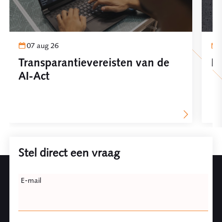
07 aug 26
Transparantievereisten van de
Pl
AI-Act
Stel direct een vraag
Leave
E-mail
this
field
blank