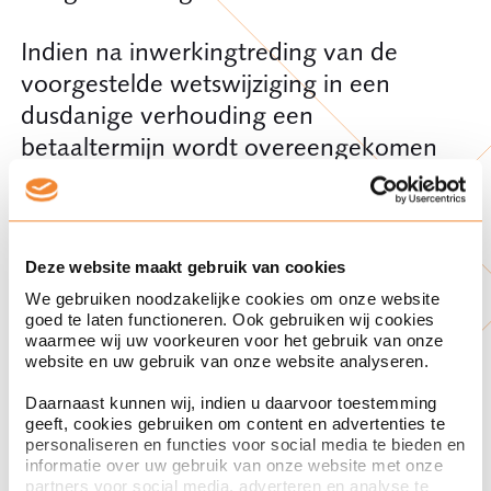
Indien na inwerkingtreding van de
voorgestelde wetswijziging in een
dusdanige verhouding een
betaaltermijn wordt overeengekomen
van meer dan 30 dagen, dan zal het
betreffende beding nietig zijn als gevolg
van de laatste volzin van artikel 6:119a
Deze website maakt gebruik van cookies
sub 6 BW. Het gevolg daarvan is dat
We gebruiken noodzakelijke cookies om onze website
het beding wordt geacht nooit te zijn
goed te laten functioneren. Ook gebruiken wij cookies
overeengekomen. De uiterste
waarmee wij uw voorkeuren voor het gebruik van onze
website en uw gebruik van onze website analyseren.
betaaltermijn dient dan te worden
vastgesteld overeenkomstig het
Daarnaast kunnen wij, indien u daarvoor toestemming
geeft, cookies gebruiken om content en advertenties te
bepaalde in artikel 6:119a sub 2 BW.
personaliseren en functies voor social media te bieden en
Het gevolg is dat een wettelijke
informatie over uw gebruik van onze website met onze
partners voor social media, adverteren en analyse te