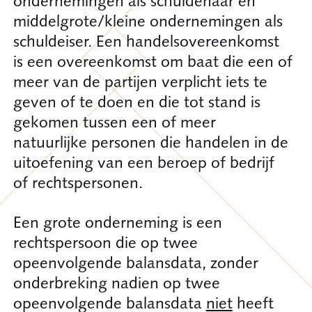
ondernemingen als schuldenaar en
middelgrote/kleine ondernemingen als
schuldeiser. Een handelsovereenkomst
is een overeenkomst om baat die een of
meer van de partijen verplicht iets te
geven of te doen en die tot stand is
gekomen tussen een of meer
natuurlijke personen die handelen in de
uitoefening van een beroep of bedrijf
of rechtspersonen.
Een grote onderneming is een
rechtspersoon die op twee
opeenvolgende balansdata, zonder
onderbreking nadien op twee
opeenvolgende balansdata
niet
heeft