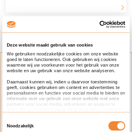
Deel dit artikel
Deze website maakt gebruik van cookies
We gebruiken noodzakelijke cookies om onze website
goed te laten functioneren. Ook gebruiken wij cookies
Blijf op de hoogte
waarmee wij uw voorkeuren voor het gebruik van onze
website en uw gebruik van onze website analyseren.
Klik op het plusje en schrijf je in voor
Daarnaast kunnen wij, indien u daarvoor toestemming
updates over dit onderwerp.
geeft, cookies gebruiken om content en advertenties te
personaliseren en functies voor social media te bieden en
Expertise(s)
informatie over uw gebruik van onze website met onze
partners voor social media, adverteren en analyse te
ondernemingsrecht
fusies en overnames
delen. Deze partners kunnen deze gegevens combineren
met andere informatie die u aan ze heeft verstrekt of die
Toestemmingsselectie
Onderwerp(en)
ze hebben verzameld op basis van uw gebruik van hun
Noodzakelijk
services. Met de schuifknoppen in deze cookiebanner