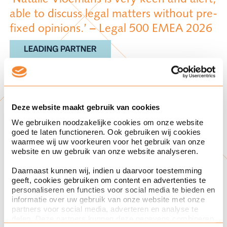
able to discuss legal matters without pre-
fixed opinions.’ – Legal 500 EMEA 2026
Deze website maakt gebruik van cookies
We gebruiken noodzakelijke cookies om onze website
goed te laten functioneren. Ook gebruiken wij cookies
waarmee wij uw voorkeuren voor het gebruik van onze
website en uw gebruik van onze website analyseren.
Daarnaast kunnen wij, indien u daarvoor toestemming
geeft, cookies gebruiken om content en advertenties te
personaliseren en functies voor social media te bieden en
Rechtsgebiedenregister van de
informatie over uw gebruik van onze website met onze
Nederlandse orde van advocaten
partners voor social media, adverteren en analyse te
delen. Deze partners kunnen deze gegevens combineren
Natalie Vloemans heeft in het