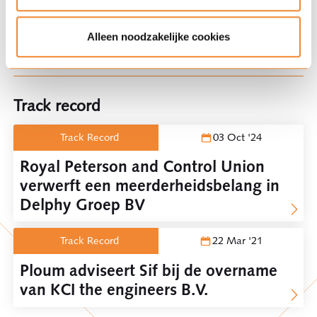
doelmatige maatregelen ter voorkoming van
het intreden of beperken van schade door
Alleen noodzakelijke cookies
asbesthoudende dakbedekking?
Track record
Track Record
03 Oct '24
Royal Peterson and Control Union
verwerft een meerderheidsbelang in
Delphy Groep BV
Track Record
22 Mar '21
Ploum adviseert Sif bij de overname
van KCI the engineers B.V.