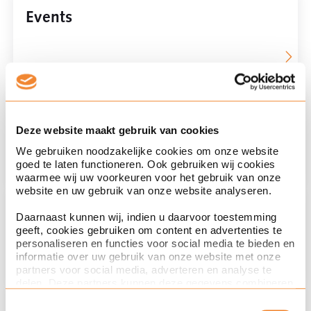
Events
Advocaat, Partner
Willem Leppink
Deze website maakt gebruik van cookies
We gebruiken noodzakelijke cookies om onze website
goed te laten functioneren. Ook gebruiken wij cookies
waarmee wij uw voorkeuren voor het gebruik van onze
website en uw gebruik van onze website analyseren.
Advocaat, Partner
Daarnaast kunnen wij, indien u daarvoor toestemming
Alexandra Danopoulos
geeft, cookies gebruiken om content en advertenties te
personaliseren en functies voor social media te bieden en
informatie over uw gebruik van onze website met onze
partners voor social media, adverteren en analyse te
delen. Deze partners kunnen deze gegevens combineren
met andere informatie die u aan ze heeft verstrekt of die
Advocaat, Partner
Toestemmingsselectie
ze hebben verzameld op basis van uw gebruik van hun