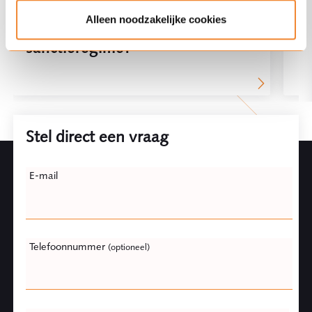
Vallen “cyborg-duiven”
Ho
Alleen noodzakelijke cookies
binnenkort onder het Russische
sanctieregime?
Stel direct een vraag
Leave
E-mail
this
field
blank
Telefoonnummer
(optioneel)