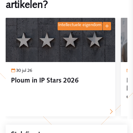
artikelen?
intellectuele eigendom
30 jul 26
Ploum in IP Stars 2026
In
be
on