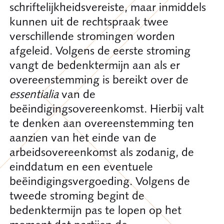
schriftelijkheidsvereiste, maar inmiddels
kunnen uit de rechtspraak twee
verschillende stromingen worden
afgeleid. Volgens de eerste stroming
vangt de bedenktermijn aan als er
overeenstemming is bereikt over de
essentialia
van de
beëindigingsovereenkomst. Hierbij valt
te denken aan overeenstemming ten
aanzien van het einde van de
arbeidsovereenkomst als zodanig, de
einddatum en een eventuele
beëindigingsvergoeding. Volgens de
tweede stroming begint de
bedenktermijn pas te lopen op het