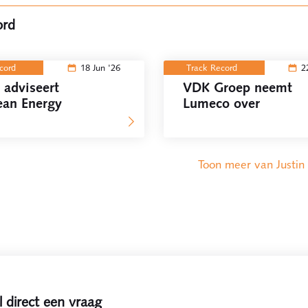
ord
ecord
18 Jun '26
Track Record
2
 adviseert
VDK Groep neemt
ean Energy
Lumeco over
Toon meer van Justin
l direct een vraag