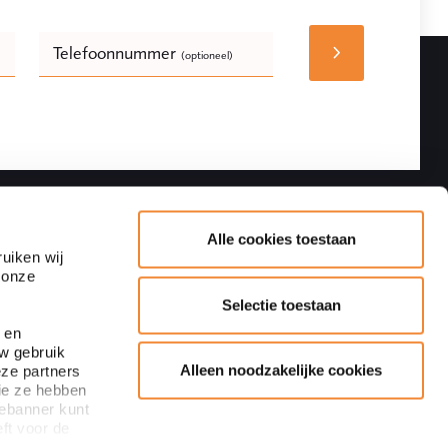
Telefoonnummer
(optioneel)
Bedrijfsnaam
(optioneel)
Volgen
Contactgegevens
Alle cookies toestaan
uiken wij
 onze
Adres
Blaak 28
Selectie toestaan
3011 TA Rotterdam
 en
uw gebruik
+31 10 440 64 40
Alleen noodzakelijke cookies
eze partners
Inschrijven nieuwsbrief
ie ze hebben
info@ploum.nl
iebanner kunt
ft voor de