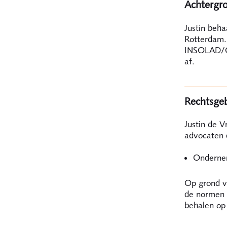
Achtergr
Justin beh
Rotterdam. 
INSOLAD/Gr
af.
Rechtsgeb
Justin de V
advocaten 
Onderne
Op grond va
de normen 
behalen op 