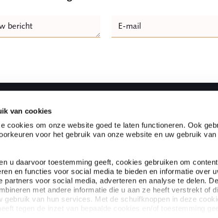
e
w bericht
E-mail
Naam
ik van cookies
Snel naar
e cookies om onze website goed te laten functioneren. Ook gebr
orkeuren voor het gebruik van onze website en uw gebruik van
vice advocaten- en
Partnerships
met ruim 100 advocaten en
Klanten aan het woord
stverleners in Nederland en
Expertises
ien u daarvoor toestemming geeft, cookies gebruiken om content
s om organisaties te kunnen
Specialisten
eren en functies voor social media te bieden en informatie over 
Over Ploum
 partners voor social media, adverteren en analyse te delen. D
ineren met andere informatie die u aan ze heeft verstrekt of d
 gebruik van hun services. Met de schuifknoppen in deze cook
eeft tegen de inzet van bepaalde cookies en/of toestemming gee
s. Toestemming kunt u altijd weer intrekken.