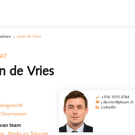
alisten
Justin de Vries
AT
in de Vries
+316 1015 4764
j.devries@ploum.nl
ingsrecht
LinkedIn
n Overnames
 van team
gie, Media en Telecom