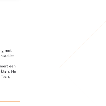
ing met
nsacties.
seert een
rkten. Hij
 Tech,
e