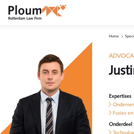
Home
Speci
ADVOCA
Just
Expertises
Ondernem
Fusies e
Onderdeel
Technolo