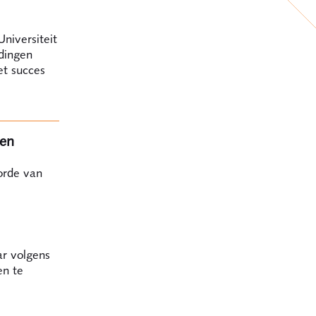
niversiteit
idingen
t succes
ten
 orde van
ar volgens
en te