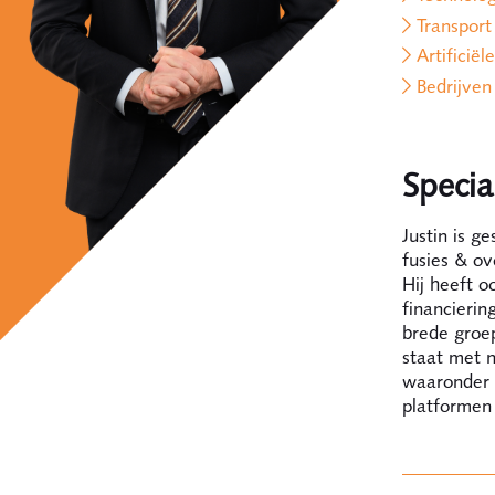
Transport
Artificiël
Bedrijven
Special
Justin is g
fusies & ov
Hij heeft 
financierin
brede groep
staat met n
waaronder s
platformen