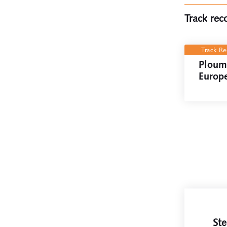
Track rec
Track R
Ploum
Europ
Ste