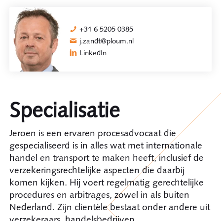
+31 6 5205 0385
j.zandt@ploum.nl
LinkedIn
Specialisatie
Jeroen is een ervaren procesadvocaat die
gespecialiseerd is in alles wat met internationale
handel en transport te maken heeft, inclusief de
verzekeringsrechtelijke aspecten die daarbij
komen kijken. Hij voert regelmatig gerechtelijke
procedures en arbitrages, zowel in als buiten
Nederland. Zijn clientèle bestaat onder andere uit
verzekeraars, handelsbedrijven,