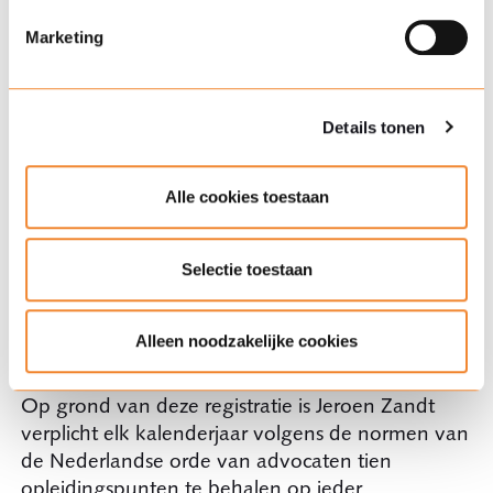
Vervoerrechtadvocaten (NVA)
hoe wij cookies gebruiken en uw rechten vindt u in onze
cookieverklaring
.
Marketing
Havenclub Amsterdam
Dutch Arbitration Association
Details tonen
Rechtsgebiedenregister van de
Alle cookies toestaan
Nederlandse orde van advocaten
Jeroen Zandt heeft in het rechtsgebiedenregister
Selectie toestaan
van de Nederlandse orde van advocaten de
volgende hoofd- (en sub) rechtsgebieden
geregistreerd:
Alleen noodzakelijke cookies
vervoerrecht: sub rechtsgebied procesrecht
Op grond van deze registratie is Jeroen Zandt
verplicht elk kalenderjaar volgens de normen van
de Nederlandse orde van advocaten tien
opleidingspunten te behalen op ieder