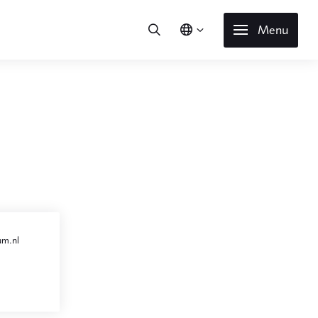
Menu
um.nl