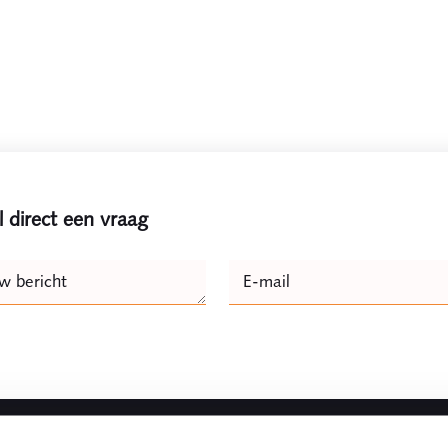
l direct een vraag
e
w bericht
E-mail
Naam