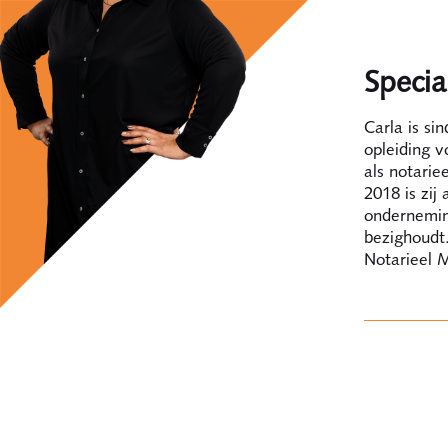
Special
Carla is si
opleiding v
als notari
2018 is zij
onderneming
bezighoudt.
Notarieel 