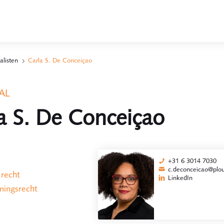
alisten
Carla S. De Conceiçao
AL
a S. De Conceiçao
+31 6 3014 7030
c.deconceicao@plo
 recht
LinkedIn
ingsrecht