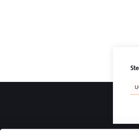
Ste
Leav
U
this
field
blank