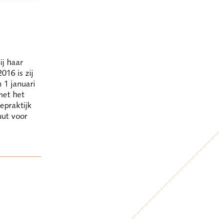
ij haar
016 is zij
 1 januari
met het
epraktijk
uut voor