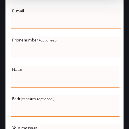
Leave
E-mail
this
field
blank
Phonenumber
(optioneel)
Naam
Bedrijfsnaam
(optioneel)
Your message