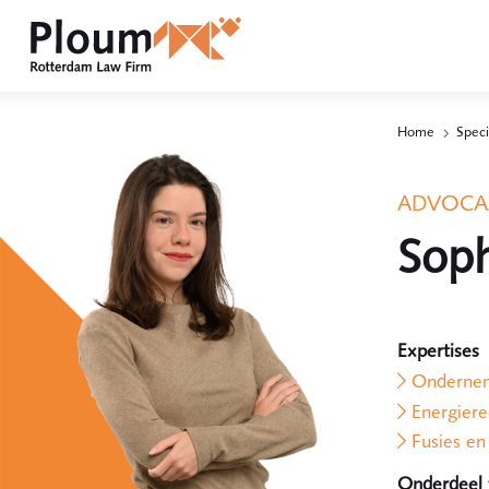
Home
Speci
ADVOCA
Soph
Expertises
Ondernem
Energiere
Fusies e
Onderdeel