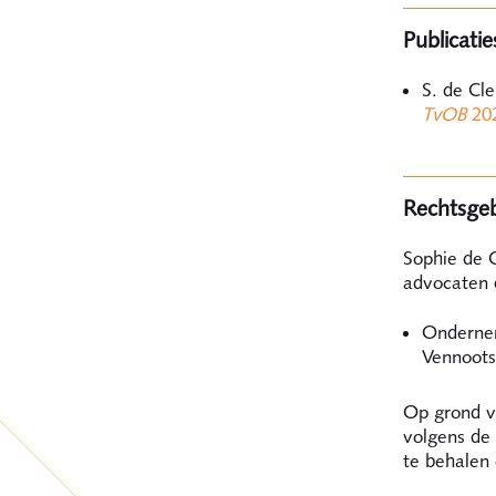
Publicatie
S. de Cl
TvOB
20
Rechtsgeb
Sophie de C
advocaten 
Ondernem
Vennoot
Op grond va
volgens de
te behalen 