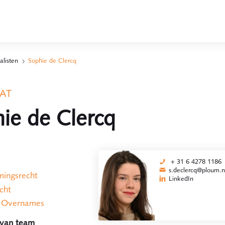
alisten
Sophie de Clercq
AT
ie de Clercq
+ 31 6 4278 1186
s.declercq@ploum.n
ingsrecht
LinkedIn
cht
n Overnames
 van team