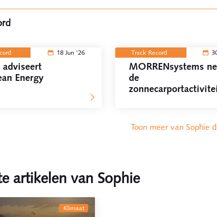
ord
ecord
18 Jun '26
Track Record
3
 adviseert
MORRENsystems ne
ean Energy
de
zonnecarportactivite
van GroenLeven ove
Toon meer van Sophie 
e artikelen van Sophie
klimaat