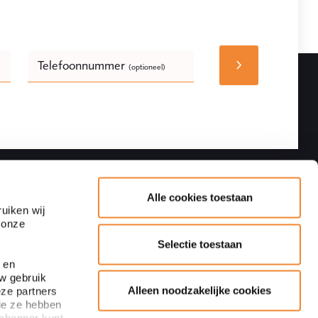
Telefoonnummer
(optioneel)
Bedrijfsnaam
(optioneel)
Volgen
Contactgegevens
Alle cookies toestaan
uiken wij
 onze
Adres
Blaak 28
Selectie toestaan
3011 TA Rotterdam
 en
uw gebruik
+31 10 440 64 40
Alleen noodzakelijke cookies
eze partners
Inschrijven nieuwsbrief
ie ze hebben
info@ploum.nl