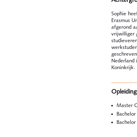
Sophie heef
Erasmus Un
afgerond aa
vrijwilliger
studieveren
werkstudent
geschreven
Nederland 
Koninkrijk.
Opleidin
Master O
Bachelor
Bachelor