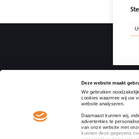
Ste
Leav
U
this
field
blank
Deze website maakt gebru
Ploum | Rotterdam Law Firm
We gebruiken noodzakelijk
cookies waarmee wij uw vo
Ploum, Rotterdam Law Firm is een onafhankelijk full ser
website analyseren.
notarissenkantoor gevestigd in het hart van Rotterdam 
notarissen. Ploum behoort tot de top van juridische dien
Daarnaast kunnen wij, ind
heeft alle relevante juridische kennis en ervaring in hui
advertenties te personalis
adviseren.
van onze website met onze
kunnen deze gegevens comb