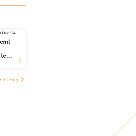
0 Dec '24
emt
iten
r
de Clercq