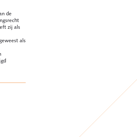
an de
ingsrecht
t zij als
 geweest als
e
n
igd