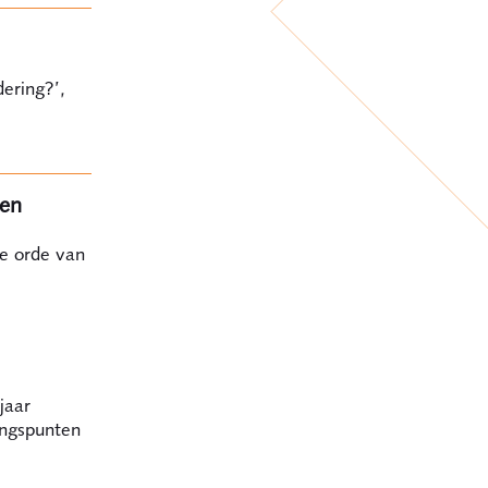
ering?’,
ten
se orde van
jaar
ingspunten