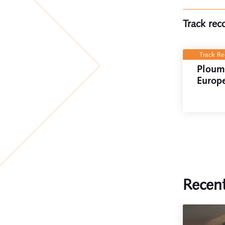
Track rec
Track R
Ploum
Europ
Recent