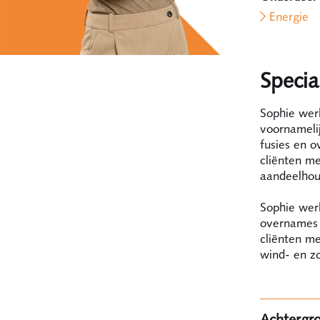
Energie
Special
Sophie wer
voornamelij
fusies en o
cliënten me
aandeelho
Sophie werk
overnames 
cliënten me
wind- en zo
Achtergr