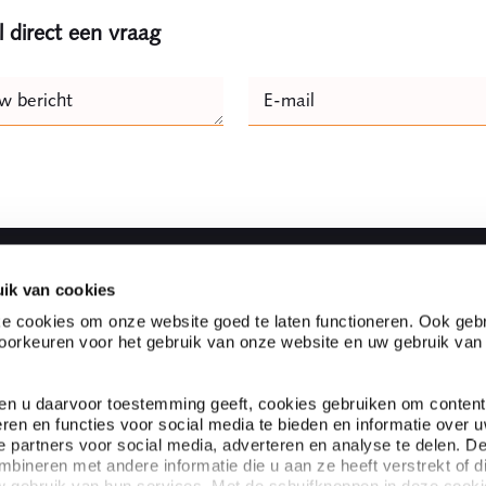
l direct een vraag
e
w bericht
E-mail
Naam
ik van cookies
Snel naar
e cookies om onze website goed te laten functioneren. Ook gebr
orkeuren voor het gebruik van onze website en uw gebruik van
vice advocaten- en
Partnerships
met ruim 100 advocaten en
Klanten aan het woord
stverleners in Nederland en
Expertises
ien u daarvoor toestemming geeft, cookies gebruiken om content
s om organisaties te kunnen
Specialisten
eren en functies voor social media te bieden en informatie over 
Over Ploum
 partners voor social media, adverteren en analyse te delen. D
ineren met andere informatie die u aan ze heeft verstrekt of d