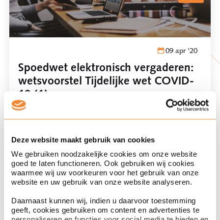
09 apr '20
Spoedwet elektronisch vergaderen:
wetsvoorstel Tijdelijke wet COVID-
19 (1)
notarieel recht
Deze website maakt gebruik van cookies
corona
We gebruiken noodzakelijke cookies om onze website
goed te laten functioneren. Ook gebruiken wij cookies
waarmee wij uw voorkeuren voor het gebruik van onze
website en uw gebruik van onze website analyseren.
04 apr '20
Daarnaast kunnen wij, indien u daarvoor toestemming
geeft, cookies gebruiken om content en advertenties te
Update: Algemene vergaderingen
personaliseren en functies voor social media te bieden en