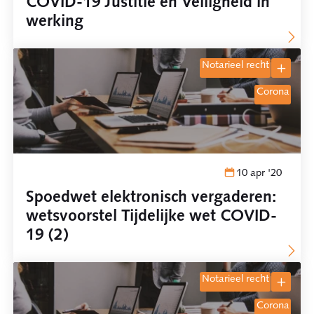
COVID-19 Justitie en Veiligheid in
werking
notarieel recht
corona
10 apr '20
Spoedwet elektronisch vergaderen:
wetsvoorstel Tijdelijke wet COVID-
19 (2)
notarieel recht
corona