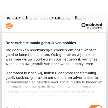
Articles written by
Evianne
Deze website maakt gebruik van cookies
intellectual property rights
We gebruiken noodzakelijke cookies om onze website
goed te laten functioneren. Ook gebruiken wij cookies
waarmee wij uw voorkeuren voor het gebruik van onze
website en uw gebruik van onze website analyseren.
Daarnaast kunnen wij, indien u daarvoor toestemming
geeft, cookies gebruiken om content en advertenties te
personaliseren en functies voor social media te bieden en
03 Apr '25
informatie over uw gebruik van onze website met onze
Does the ruling of the Court of
partners voor social media, adverteren en analyse te
delen. Deze partners kunnen deze gegevens combineren
Justice of the European Union of
met andere informatie die u aan ze heeft verstrekt of die
Toestemmingsselectie
March 6, 2025, in the ONB case
ze hebben verzameld op basis van uw gebruik van hun