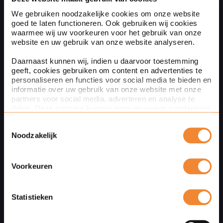
(optioneel)
We gebruiken noodzakelijke cookies om onze website
goed te laten functioneren. Ook gebruiken wij cookies
waarmee wij uw voorkeuren voor het gebruik van onze
website en uw gebruik van onze website analyseren.
Naam
Daarnaast kunnen wij, indien u daarvoor toestemming
geeft, cookies gebruiken om content en advertenties te
personaliseren en functies voor social media te bieden en
informatie over uw gebruik van onze website met onze
partners voor social media, adverteren en analyse te
Bedrijfsnaam
(optioneel)
delen. Deze partners kunnen deze gegevens combineren
met andere informatie die u aan ze heeft verstrekt of die
Toestemmingsselectie
ze hebben verzameld op basis van uw gebruik van hun
Noodzakelijk
services. Met de schuifknoppen in deze cookiebanner
kunt u aangeven of u bezwaar heeft tegen de inzet van
Your message
bepaalde cookies en/of toestemming geeft voor de inzet
van bepaalde cookies. Toestemming kunt u altijd weer
Voorkeuren
intrekken.
Via de knop Details tonen hieronder leest u meer over het
Statistieken
gebruik van cookies door Ploum. Verdere informatie over
hoe wij cookies gebruiken en uw rechten vindt u in onze
cookieverklaring
.