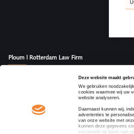
U
this
field
blank
Ploum | Rotterdam Law Firm
Ploum, Rotterdam Law Firm is een onafhankelijk full ser
notarissenkantoor gevestigd in het hart van Rotterdam 
Deze website maakt gebru
notarissen. Ploum behoort tot de top van juridische dien
We gebruiken noodzakelijk
heeft alle relevante juridische kennis en ervaring in hui
cookies waarmee wij uw vo
adviseren.
website analyseren.
Daarnaast kunnen wij, ind
advertenties te personalis
van onze website met onze
kunnen deze gegevens comb
verzameld op basis van uw