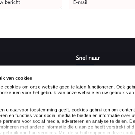
w bericht
E-mail
Naam
Snel naar
vice advocaten- en
Partnerships
met ruim 100 advocaten en
Klanten aan het woord
ik van cookies
stverleners in Nederland en
Expertises
e cookies om onze website goed te laten functioneren. Ook gebr
s om organisaties te kunnen
Specialisten
orkeuren voor het gebruik van onze website en uw gebruik van
Over Ploum
ien u daarvoor toestemming geeft, cookies gebruiken om content
eren en functies voor social media te bieden en informatie over 
 partners voor social media, adverteren en analyse te delen. D
ineren met andere informatie die u aan ze heeft verstrekt of d
 gebruik van hun services. Met de schuifknoppen in deze cook