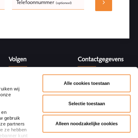
Telefoonnummer
(optioneel)
Bedrijfsnaam
(optioneel)
Volgen
Contactgegevens
Adres
Blaak 28
Alle cookies toestaan
3011 TA Rotterdam
uiken wij
 onze
+31 10 440 64 40
Selectie toestaan
Inschrijven nieuwsbrief
info@ploum.nl
 en
uw gebruik
Alleen noodzakelijke cookies
eze partners
ie ze hebben
iebanner kunt