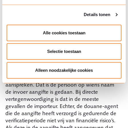
onder meer Cambodja, Pakistan, Filippijnen,
Indonesië, Maleisië, Sri Lanka en Tunesië. De
Details tonen
maatregel heeft daarmee een soort olievlek-
effect gehad.
Alle cookies toestaan
Het (na)vorderen van
Selectie toestaan
antidumpingrechten
De douane zal in de eerste plaats de douane
Alleen noodzakelijke cookies
technische aangever van de goederen
aanspreken. Dat is de persoon op wiens naam
de invoer aangifte is gedaan. Bij directe
vertegenwoordiging is dat in de meeste
gevallen de importeur. Echter, de douane-agent
die de aangifte heeft verzorgd is gedurende de
verificatieperiode niet vrij van financiële risico’s.
Als deze in de aangifte heeft aangegeven dat