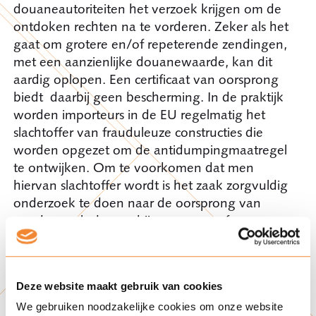
douaneautoriteiten het verzoek krijgen om de
ontdoken rechten na te vorderen. Zeker als het
gaat om grotere en/of repeterende zendingen,
met een aanzienlijke douanewaarde, kan dit
aardig oplopen. Een certificaat van oorsprong
biedt daarbij geen bescherming. In de praktijk
worden importeurs in de EU regelmatig het
slachtoffer van frauduleuze constructies die
worden opgezet om de antidumpingmaatregel
te ontwijken. Om te voorkomen dat men
hiervan slachtoffer wordt is het zaak zorgvuldig
onderzoek te doen naar de oorsprong van
goederen als daarop bij oorsprong of
verzending uit een bepaald land een
antidumpingheffing is ingesteld bij invoer in de
EU.
Deze website maakt gebruik van cookies
We gebruiken noodzakelijke cookies om onze website
Als vermoed wordt dat een