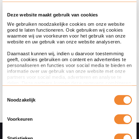
Transport law
Attorney at law
Miriam
Deze website maakt gebruik van cookies
Waste law
Simman
We gebruiken noodzakelijke cookies om onze website
goed te laten functioneren. Ook gebruiken wij cookies
waarmee wij uw voorkeuren voor het gebruik van onze
website en uw gebruik van onze website analyseren.
Daarnaast kunnen wij, indien u daarvoor toestemming
geeft, cookies gebruiken om content en advertenties te
Attorney at law
personaliseren en functies voor social media te bieden en
Tim
informatie over uw gebruik van onze website met onze
Vlug
partners voor social media, adverteren en analyse te
delen. Deze partners kunnen deze gegevens combineren
met andere informatie die u aan ze heeft verstrekt of die
Toestemmingsselectie
ze hebben verzameld op basis van uw gebruik van hun
Noodzakelijk
services. Met de schuifknoppen in deze cookiebanner
kunt u aangeven of u bezwaar heeft tegen de inzet van
bepaalde cookies en/of toestemming geeft voor de inzet
van bepaalde cookies. Toestemming kunt u altijd weer
Ask a question
Voorkeuren
intrekken.
Leave
Via de knop Details tonen hieronder leest u meer over het
E-mail
Statistieken