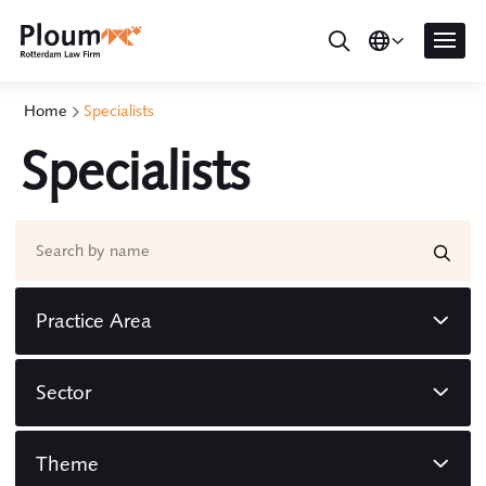
Home
Specialists
Specialists
Practice Area
Sector
Theme
Environmental law