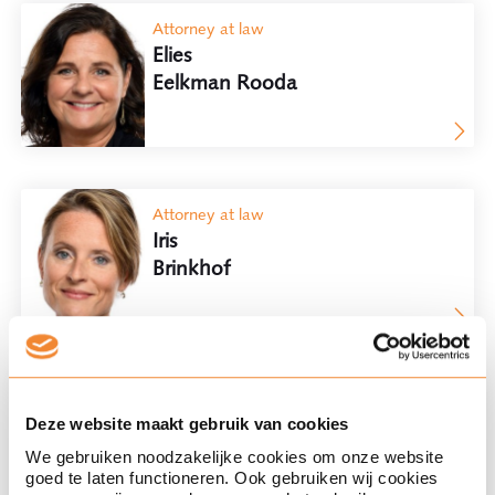
Transport law
Attorney at law
Elies
Waste law
Eelkman Rooda
Attorney at law
Iris
Brinkhof
Attorney at law
Leonoor
Deze website maakt gebruik van cookies
Dröge
We gebruiken noodzakelijke cookies om onze website
goed te laten functioneren. Ook gebruiken wij cookies