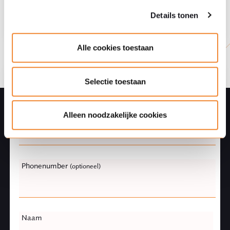
van Bunge
Details tonen
Alle cookies toestaan
Selectie toestaan
Ask a question
Leave
E-mail
this
Alleen noodzakelijke cookies
field
blank
Phonenumber
(optioneel)
Naam