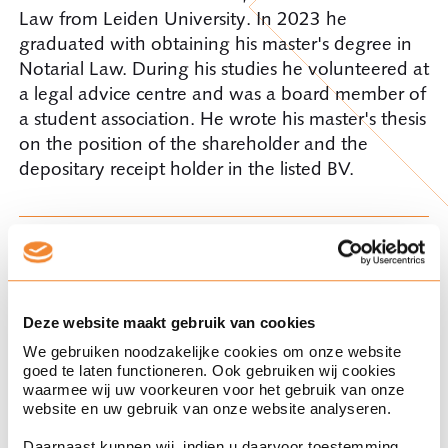
Law from Leiden University. In 2023 he
graduated with obtaining his master's degree in
Notarial Law. During his studies he volunteered at
a legal advice centre and was a board member of
a student association. He wrote his master's thesis
on the position of the shareholder and the
depositary receipt holder in the listed BV.
Memberships
Royal Dutch Association of Civil-law Notaries
www.knb.nl
Deze website maakt gebruik van cookies
We gebruiken noodzakelijke cookies om onze website
goed te laten functioneren. Ook gebruiken wij cookies
waarmee wij uw voorkeuren voor het gebruik van onze
website en uw gebruik van onze website analyseren.
Daarnaast kunnen wij, indien u daarvoor toestemming