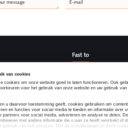
our message
E-mail
Naam
Fast to
l firm located in the heart
Partnerships
s one of the top legal
Customer experiences
ik van cookies
evant legal knowledge and
Expertises
e cookies om onze website goed te laten functioneren. Ook gebr
Specialists
orkeuren voor het gebruik van onze website en uw gebruik van
About Ploum
ien u daarvoor toestemming geeft, cookies gebruiken om content
eren en functies voor social media te bieden en informatie over 
 partners voor social media, adverteren en analyse te delen. D
ineren met andere informatie die u aan ze heeft verstrekt of d
 gebruik van hun services. Met de schuifknoppen in deze cook