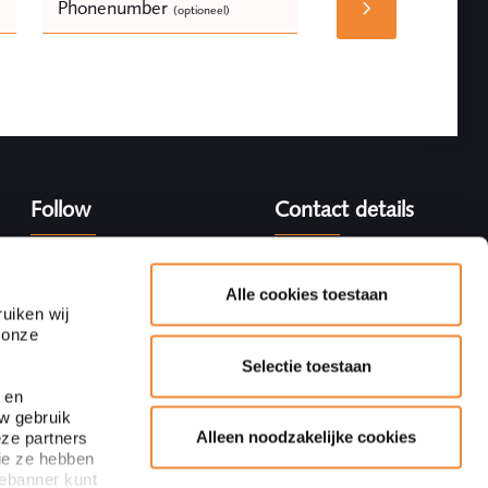
Phonenumber
(optioneel)
Bedrijfsnaam
(optioneel)
Follow
Contact details
Adres
Blaak 28
Alle cookies toestaan
3011 TA Rotterdam
uiken wij
 onze
+31 10 440 64 40
Selectie toestaan
Subscribe to newsletter
info@ploum.nl
 en
uw gebruik
Alleen noodzakelijke cookies
eze partners
ie ze hebben
iebanner kunt