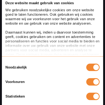
Deze website maakt gebruik van cookies
Phonenumber
(optioneel)
We gebruiken noodzakelijke cookies om onze website
goed te laten functioneren. Ook gebruiken wij cookies
waarmee wij uw voorkeuren voor het gebruik van onze
website en uw gebruik van onze website analyseren.
Naam
Daarnaast kunnen wij, indien u daarvoor toestemming
geeft, cookies gebruiken om content en advertenties te
personaliseren en functies voor social media te bieden en
informatie over uw gebruik van onze website met onze
partners voor social media, adverteren en analyse te
Bedrijfsnaam
delen. Deze partners kunnen deze gegevens combineren
(optioneel)
met andere informatie die u aan ze heeft verstrekt of die
Toestemmingsselectie
ze hebben verzameld op basis van uw gebruik van hun
Noodzakelijk
services. Met de schuifknoppen in deze cookiebanner
kunt u aangeven of u bezwaar heeft tegen de inzet van
bepaalde cookies en/of toestemming geeft voor de inzet
Your message
van bepaalde cookies. Toestemming kunt u altijd weer
Voorkeuren
intrekken.
Via de knop Details tonen hieronder leest u meer over het
Statistieken
gebruik van cookies door Ploum. Verdere informatie over
hoe wij cookies gebruiken en uw rechten vindt u in onze