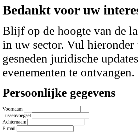
Bedankt voor uw interes
Blijf op de hoogte van de l
in uw sector. Vul hieronde
gesneden juridische update
evenementen te ontvangen.
Leave
Persoonlijke gegevens
this
field
blank
Voornaam
Tussenvoegsel
Achternaam
E-mail